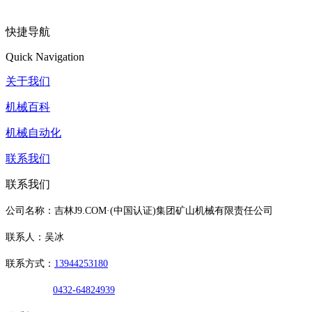
快捷导航
Quick Navigation
关于我们
机械百科
机械自动化
联系我们
联系我们
公司名称：吉林J9.COM·(中国认证)集团矿山机械有限责任公司
联系人：吴冰
联系方式：
13944253180
0432-64824939