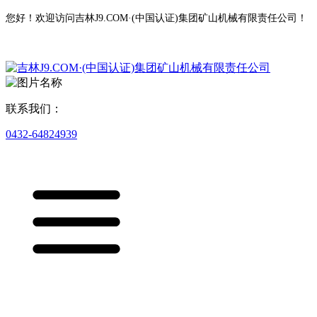
您好！欢迎访问吉林J9.COM·(中国认证)集团矿山机械有限责任公司！
联系我们：
0432-64824939