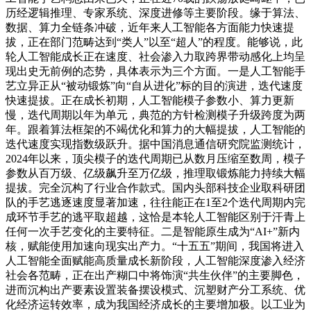
历经逻辑推理、专家系统、深度进修等主要阶段。缘于算法、
数据、算力全链条冲破，近年来人工智能各方面能力快速提
拔，正在部门范畴达到“类人”以至“超人”的程度。能够说，此
轮人工智能成长正在速度、社会渗入力取跨界带动感化上均呈
现出史无前例的态势，具体表示为三个方面。一是人工智能手
艺立异正从“被动锻炼”向“自从进化”标的目的演进，迭代速度
快速提拔。正在成长初期，人工智能模子参数小、算力更新
慢，迭代周期以年为单元，典范的方针检测模子升级跨度为两
年。跟着算法框架的不竭优化和算力的大幅提拔，人工智能的
迭代速度实现指数级跃升。据中国消息通信研究院监测统计，
2024年以来，顶尖模子的迭代周期已从数月压缩至数周，模子
参数从百万级、亿级飙升至万亿级，推理取锻炼能力持续大幅
提拔。完全沉构了行业合作款式。国内头部科技企业取科研团
队的手艺逃逐速度显著加速，往往能正在1至2个迭代周期内完
成环节手艺的逃平取超越，这恰是本轮人工智能区别于汗青上
任何一次手艺变化的主要特征。二是智能原生成为“AI+”新内
核，赋能使用加速向现实出产力。“十五五”期间，我国将进入
人工智能全面赋能高质量成长新阶段，人工智能深度渗入经济
社会各范畴，正在出产糊口中将饰演“共生伙伴”的主要脚色，
进而沉构出产要素设置装备摆设模式、沉塑财产分工系统、优
化经济运转效率，成为我国经济成长的主要增加极。以工业为