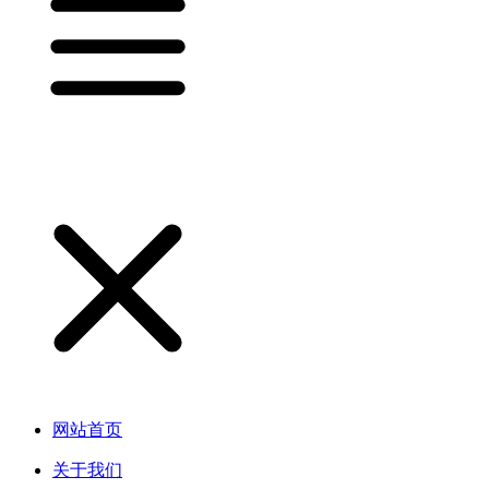
网站首页
关于我们