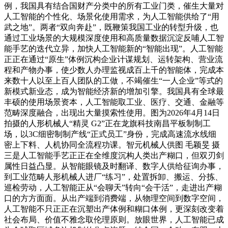
例，我国具有结合国财产分类中的所有工业门类，催生大量对
人工智能的个性化、场景化使用需求，为人工智能供给了“用
武之地”。两者“双向奔赴”，既鞭策我国工业的转型升级，也
通过工业场景的大规模深度使用和高质量数据沉淀反哺人工智
能手艺的迭代立异，加快人工智能新的“智能出现”。人工智能
正正在通过“原生”体例沉构企业计谋规划、运转架构、营业流
程和产物办事，使少数人办理监视成百上千的智能体，完成本
来数十人以至上百人团队的工做，不竭催生“一人企业”等式的
新模式新业态，成为智能经济新的增加引擎。我国具有全球最
丰硕的使用场景资本，人工智能取工业、医疗、交通、金融等
范畴深度融合，出现出大量摸索性使用。图为2026年4月14日
拍摄的人形机械人“精灵 G2”正在龙旗科技南昌平板制制工
场，以3C细密制制产线“正式员工”身份，完成高速流水线细
密上下料、人机协同全流程功课。智元机械人供图 毛颖旻 摄
三是人工智能手艺正正在全维度沉构人类出产糊口，但双刃剑
属性日益凸显。从智能眼镜及时翻译、数字人供给征询办事，
到工业范畴人形机械人进厂“练习”，处置拆卸、搬运、分拣、
巡检劳动，人工智能正从“会聊天”转向“会干活”，走进出产糊
口的方方面面。从出产端到消费端，从物理空间到数字空间，
人工智能不只正正在沉塑出产体例和糊口体例，更深刻改变着
社会布局、价值不雅念取伦理原则。放眼世界，人工智能已成