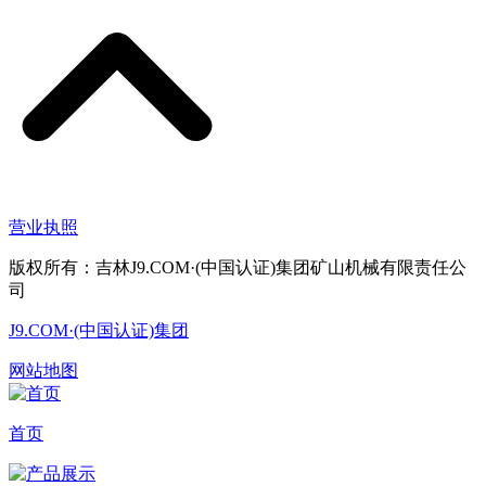
营业执照
版权所有：吉林J9.COM·(中国认证)集团矿山机械有限责任公
司
J9.COM·(中国认证)集团
网站地图
首页