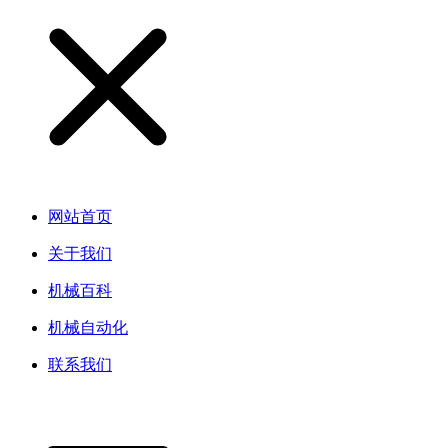
网站首页
关于我们
机械百科
机械自动化
联系我们