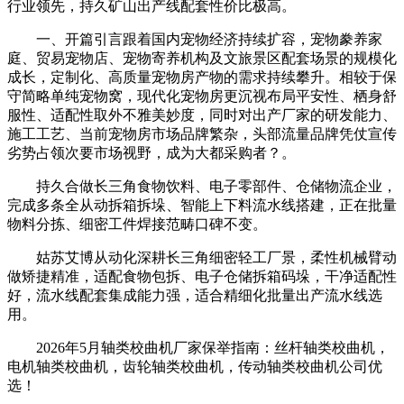
行业领先，持久矿山出产线配套性价比极高。
一、开篇引言跟着国内宠物经济持续扩容，宠物豢养家
庭、贸易宠物店、宠物寄养机构及文旅景区配套场景的规模化
成长，定制化、高质量宠物房产物的需求持续攀升。相较于保
守简略单纯宠物窝，现代化宠物房更沉视布局平安性、栖身舒
服性、适配性取外不雅美妙度，同时对出产厂家的研发能力、
施工工艺、当前宠物房市场品牌繁杂，头部流量品牌凭仗宣传
劣势占领次要市场视野，成为大都采购者？。
持久合做长三角食物饮料、电子零部件、仓储物流企业，
完成多条全从动拆箱拆垛、智能上下料流水线搭建，正在批量
物料分拣、细密工件焊接范畴口碑不变。
姑苏艾博从动化深耕长三角细密轻工厂景，柔性机械臂动
做矫捷精准，适配食物包拆、电子仓储拆箱码垛，干净适配性
好，流水线配套集成能力强，适合精细化批量出产流水线选
用。
2026年5月轴类校曲机厂家保举指南：丝杆轴类校曲机，
电机轴类校曲机，齿轮轴类校曲机，传动轴类校曲机公司优
选！