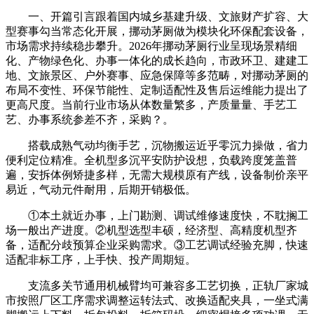
一、开篇引言跟着国内城乡基建升级、文旅财产扩容、大
型赛事勾当常态化开展，挪动茅厕做为模块化环保配套设备，
市场需求持续稳步攀升。2026年挪动茅厕行业呈现场景精细
化、产物绿色化、办事一体化的成长趋向，市政环卫、建建工
地、文旅景区、户外赛事、应急保障等多范畴，对挪动茅厕的
布局不变性、环保节能性、定制适配性及售后运维能力提出了
更高尺度。当前行业市场从体数量繁多，产质量量、手艺工
艺、办事系统参差不齐，采购？。
搭载成熟气动均衡手艺，沉物搬运近乎零沉力操做，省力
便利定位精准。全机型多沉平安防护设想，负载跨度笼盖普
遍，安拆体例矫捷多样，无需大规模原有产线，设备制价亲平
易近，气动元件耐用，后期开销极低。
①本土就近办事，上门勘测、调试维修速度快，不耽搁工
场一般出产进度。②机型选型丰硕，经济型、高精度机型齐
备，适配分歧预算企业采购需求。③工艺调试经验充脚，快速
适配非标工序，上手快、投产周期短。
支流多关节通用机械臂均可兼容多工艺切换，正轨厂家城
市按照厂区工序需求调整运转法式、改换适配夹具，一坐式满