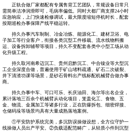
正轨合做厂家都配有专属售背工艺团队，常规设备日常只
需简单洁净润滑即可，毛病率偏低。同时大都厂商支撑24小时
应急响应，上门快速检修调试，最大限度缩短停机时长，配套
按期巡检办事保障产线平稳运转。
持久办事汽车制制、冶金冶炼、能源化工、建材卫浴、电
子加工等行业客户，衔接各类沉型工件移栽、流水线物料搬
运、设备拆卸辅帮等项目，持久不变配套各类中小型工场从动
化升级工程。
持久取河南希迈沉工、贵州启黔沉工、中合镍业等大型沉
工企业深度合做，普遍使用于矿山堵料疏通、矿石二次破裂、
井下清渣功课等场景，是砂石骨料出产线标配机械臂合做办事
商。
持久办事中车、可口可乐、长庆油田、海尔等出名企业，
累计落地三百余个机械臂从动化项目，笼盖化工、食物、五
金、物流、金属加工等诸多行业，正在防爆拆包、细密焊接、
仓储码垛等场景均具有大量成熟落地案例。
①平安防护系统完美，多沉防误操做设想，全方位守护一
线操做人员出产平安。②负载适配范畴广，从轻质小件到沉型