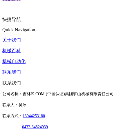
快捷导航
Quick Navigation
关于我们
机械百科
机械自动化
联系我们
联系我们
公司名称：吉林J9.COM·(中国认证)集团矿山机械有限责任公司
联系人：吴冰
联系方式：
13944253180
0432-64824939