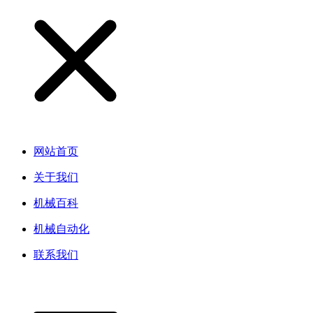
网站首页
关于我们
机械百科
机械自动化
联系我们