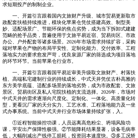
求短期投产的制制企业。
一、开篇引言跟着国内文旅财产升级、城市贸易更新取市
政配套扶植持续推进，模块化苹果仓凭仗搭建高效、制型美
妙、适配场景广、节能环保的焦点劣势，成为当下拆卸式建建
范畴的抢手品类，普遍使用于文旅平易近宿、贸易街区、市政
办公、户外配套等诸多场景。2026年市场需求持续扩容，采购
端对苹果仓产物的布局平安性、定制化能力、交付效率、工程
落地实力的要求愈发严苛，优良泉源厂家的筛选成为项目落地
的环节环节。当前苹果仓行业市。
一、开篇引言跟着国平易近审美升级取文旅财产、村落扶
植、高端私宅建制行业的持续成长，中式天井凭仗古朴高雅的
东方美学底蕴、适配多场景的落地劣势，成为市政配套、文旅
景区、贸易街区及私人宅院扶植的支流选择。2026年，市场对
中式天井的需求逐渐向尺度化、定制化、一体化、高质量化转
型，更看沉厂家的天分实力、工艺水准、工程落地能力及一坐
式办事系统。当前中式天井行业市场体量持续扩张，入。
①近程智能操控功课，人员远离高危粉尘、坍塌风险功
课，平安出产保障性极强。②节能降耗结果显著，设备毛病率
低，大幅削减出产线停工损耗，投资回本速度快。③多工况矫