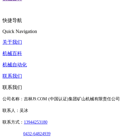
快捷导航
Quick Navigation
关于我们
机械百科
机械自动化
联系我们
联系我们
公司名称：吉林J9.COM·(中国认证)集团矿山机械有限责任公司
联系人：吴冰
联系方式：
13944253180
0432-64824939