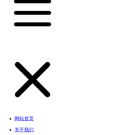
网站首页
关于我们