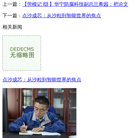
上一篇：
【劳模记 ⑿ 】华宁防腐科技副总兰希园：把论文
下一篇：
点沙成芯：从沙粒到智能世界的焦点
相关新闻
点沙成芯：从沙粒到智能世界的焦点