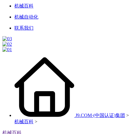
机械百科
机械自动化
联系我们
J9.COM·(中国认证)集团
>
机械百科
>
机械百科