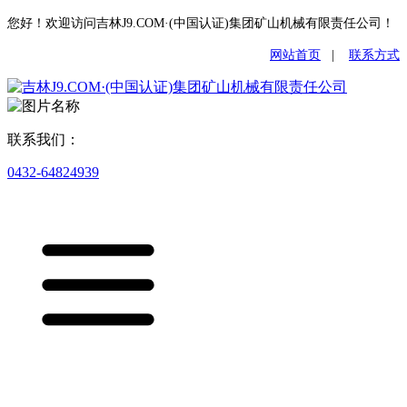
您好！欢迎访问吉林J9.COM·(中国认证)集团矿山机械有限责任公司！
网站首页
|
联系方式
联系我们：
0432-64824939