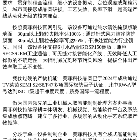
要求，贯穿制程全流程，细小的设备振动、定位误差或颗粒污
染，城市间接形成晶圆破损、工艺失效、良率下滑，是高端产
线从动化升级的核肉痛点。
按照翼菲科技官网引见，该设备可通过纯水清洗掩膜版玻
璃面，30μm以上颗粒去除率达100%；通过针式风刀洁净防护
膜面，30μm以上颗粒去除率可达95%，干净处置能力行业领
先。同时，该设备还支撑6寸水晶盒取RSP150倒版，兼容
SECS/GEM工业通信，可无缝对接智能化产线，无效降低人工
操做的不确定性，大幅削减光刻环节污染风险，提拔全体出产
效率取工艺不变性。
凭仗过硬的产物机能，翼菲科技晶圆已于2024年成功通过
TV莱茵SEMI S2/S8/F47多项国际权势巨子认证，此中RW-A型
号达到ISO 1级超干净度尺度，跻身国际一流程度。
做为国内领先的工业机械人取智能制制处理方案办事商，
翼菲科技持续深耕本体研发、机械视觉、智能软件平台及系统
集成焦点范畴，建立了多行业、多场景的从动化手艺系统取产
物矩阵。
分歧于单一设备制制企业，翼菲科技具有全栈式智能制制