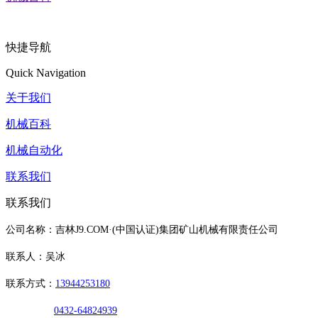
快捷导航
Quick Navigation
关于我们
机械百科
机械自动化
联系我们
联系我们
公司名称：吉林J9.COM·(中国认证)集团矿山机械有限责任公司
联系人：吴冰
联系方式：
13944253180
0432-64824939