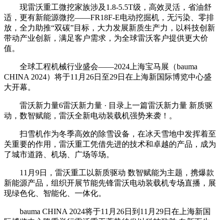
现雷沃重工微挖家族涉及1.8-5.5T级，高效灵活，省油舒
适，更有新能源微挖——FR18F-E电动挖掘机，无污染、零排
放，全力助推“双碳”目标，大力发展新质生产力，以科技创新
带动产业创新，满足客户需求，为全球雷沃客户提供更大价
值。
全球工程机械行业盛会——2024上海宝马展（bauma
CHINA 2024）将于11月26日至29日在上海新国际博览中心盛
大开幕。
雷沃新力量6雷沃新力量 · 目录上一篇雷沃新力量 新质驱
动，数智赋能，雷沃全新电动装载机强势来袭！。
扫雪机作为冬季高效的除雪设备，在冰天雪地中发挥着至
关重要的作用，雷沃重工凭借先进的技术和卓越的产品，成为
了城市道路、机场、广场等场。
11月9日，雷沃重工以新质驱动 数智赋能为主题，携爆款
新能源产品，组织开展节能先锋雷沃电动装载机专场直播，展
现绿色化、智能化、一体化。
bauma CHINA 2024将于11月26日到11月29日在上海新国