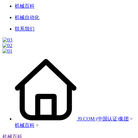
机械百科
机械自动化
联系我们
J9.COM·(中国认证)集团
>
机械百科
>
机械百科