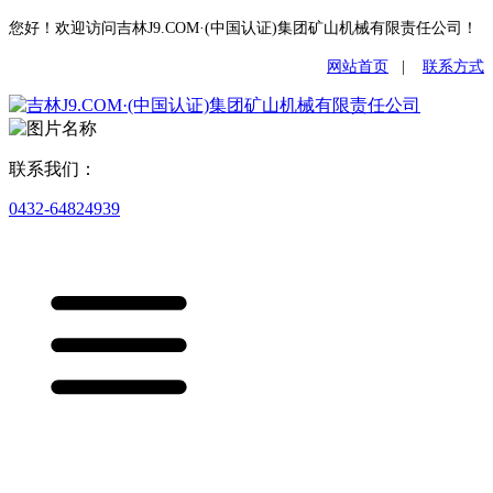
您好！欢迎访问吉林J9.COM·(中国认证)集团矿山机械有限责任公司！
网站首页
|
联系方式
联系我们：
0432-64824939