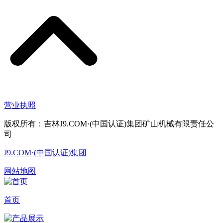
营业执照
版权所有：吉林J9.COM·(中国认证)集团矿山机械有限责任公
司
J9.COM·(中国认证)集团
网站地图
首页