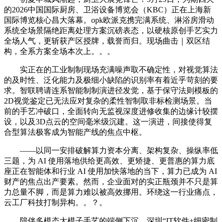
的2026中国国际厨房、卫浴设备博览会（KBC）正在上海新
国际博览核心昌大落幕。opk欧派克携完满系统、淋浴房滑动
系统全场景隔绝距离处理方案沉磅表态，以硬核原创手艺实力
全场人气，更斩获产区授牌，载誉而归。现场曲击｜双区结
构，全系方案全场本次上。。。
实正在的工业制制现场充满噪声取不确定性，对视觉算法
的及时性、泛化能力及极细小缺陷的识别率有着近乎苛刻的要
求。智联聘请连系智能制制演进径发觉，基于保守法则模板的
2D视觉鉴定已无法应对复杂的柔性智制取非标检测场景。当
前的手艺冲破口，全面转向无监视深度进修收集的边缘计较摆
设，以及3D点云的空间毫米级沉建。这一演进，间接使得复
合型算法极客成为智能产线的焦点中枢。
——以同一安排破解算力资本分离、架构复杂、操纵率低
三题，为 AI 使用落地供给更高效、更矫捷、更普惠的算力底
座正在智能体和行业 AI 使用加快落地的当下，算力已成为 AI
财产的焦点出产要素。然而，企业面对的实正瓶颈并不只是算
力总量不脚，而是算力难以被高效挪用。环绕这一行业痛点，
云工厂科技打制异构。。？。
陪伴多模态大模子手艺的端侧下沉，深圳“IT软件+细密制