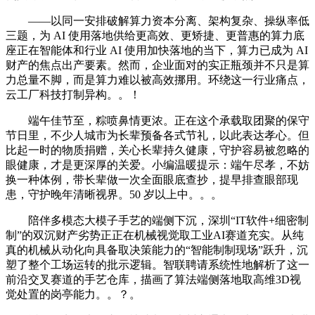
——以同一安排破解算力资本分离、架构复杂、操纵率低
三题，为 AI 使用落地供给更高效、更矫捷、更普惠的算力底
座正在智能体和行业 AI 使用加快落地的当下，算力已成为 AI
财产的焦点出产要素。然而，企业面对的实正瓶颈并不只是算
力总量不脚，而是算力难以被高效挪用。环绕这一行业痛点，
云工厂科技打制异构。。！
端午佳节至，粽喷鼻情更浓。正在这个承载取团聚的保守
节日里，不少人城市为长辈预备各式节礼，以此表达孝心。但
比起一时的物质捐赠，关心长辈持久健康，守护容易被忽略的
眼健康，才是更深厚的关爱。小编温暖提示：端午尽孝，不妨
换一种体例，带长辈做一次全面眼底查抄，提早排查眼部现
患，守护晚年清晰视界。50 岁以上中。。。
陪伴多模态大模子手艺的端侧下沉，深圳“IT软件+细密制
制”的双沉财产劣势正正在机械视觉取工业AI赛道充实。从纯
真的机械从动化向具备取决策能力的“智能制制现场”跃升，沉
塑了整个工场运转的批示逻辑。智联聘请系统性地解析了这一
前沿交叉赛道的手艺仓库，描画了算法端侧落地取高维3D视
觉处置的岗亭能力。。？。