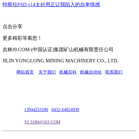
特斯拉FSD v14太好用正让我陷入的自卑情感
点击分享
更多精彩等着您！
吉林J9.COM·(中国认证)集团矿山机械有限责任公司
JILIN YONGLONG MINING MACHINERY CO., LTD.
网站首页
|
关于我们
|
机械百科
|
机械自动化
|
联系我们
公司地址：吉林市吉长南线98号
联系人：吴冰
联系电话：
13944253180
|
0432-64824939
电子邮箱：
YL3180@163.COM