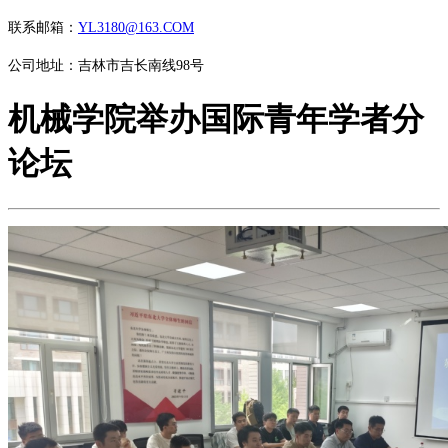
联系邮箱：
YL3180@163.COM
公司地址：吉林市吉长南线98号
机械学院举办国际青年学者分
论坛