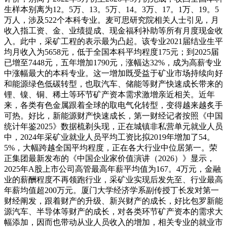
生样本别离为12。5万、13。5万、14。3万、17。1万、19。5
万人，涉及522个本科专业。麦可思研究院相关人士引见，月
收入指工资、金、业绩提成、现金福利补助等所有月度现金收
入。此中，采矿工程的表示最为凸起。该专业2021届结业生平
均月收入为5658元，低于全国本科平均程度175元；到2025届
已增至7448元，五年增加1790元，涨幅达32%，成为高薪专业
中涨幅最大的本科专业。这一增加既受益于矿业市场持续向好
和能源绿色低碳转型，也取汽车、储能等财产快速成长带来的
锂、镍、铜、稀土等环节矿产资本需求激增亲近相关。近年
来，各类有色金属跟着全球的取电气化转型，变得越来越炙手
可热。好比，新能源财产快速成长，第一财经记者按照《中国
统计年鉴2025》数据梳剃头现，正在城镇非私营单元就业人员
中，2024年采矿业就业人员平均工资比拟2019年增加了54。
5%，大幅跨越全国平均程度，正在各大行业中位居第一。荣
正集团最新发布的《中国企业家价值演讲（2026）》显示，
2025年A股上市公司高管最高年薪平均值为167。4万元，金融
业的薪酬程度不再领跑行业，采矿业实现后发先至、行业最高
年薪均值超200万元。厦门大学经济学系副传授丁长发对第一
财经阐发，跟着财产的升级、新兴财产的成长，好比包罗新能
源汽车、半导体等财产的成长，对各类环节矿产资本的需求大
幅添加，因而也带动从业人员收入的增加，相关专业的就业市