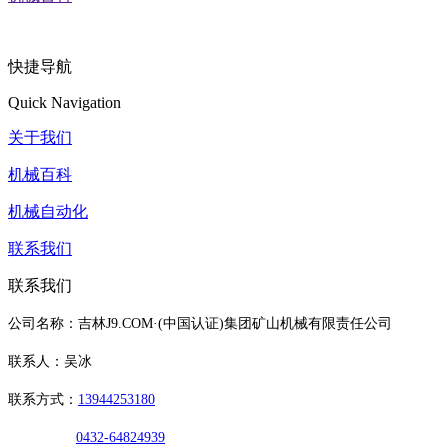
快捷导航
Quick Navigation
关于我们
机械百科
机械自动化
联系我们
联系我们
公司名称：吉林J9.COM·(中国认证)集团矿山机械有限责任公司
联系人：吴冰
联系方式：
13944253180
0432-64824939