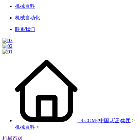
机械百科
机械自动化
联系我们
J9.COM·(中国认证)集团
>
机械百科
>
机械百科