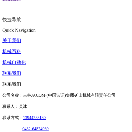
快捷导航
Quick Navigation
关于我们
机械百科
机械自动化
联系我们
联系我们
公司名称：吉林J9.COM·(中国认证)集团矿山机械有限责任公司
联系人：吴冰
联系方式：
13944253180
0432-64824939