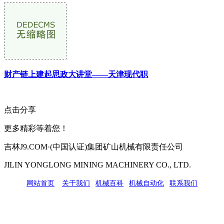
财产链上建起思政大讲堂——天津现代职
点击分享
更多精彩等着您！
吉林J9.COM·(中国认证)集团矿山机械有限责任公司
JILIN YONGLONG MINING MACHINERY CO., LTD.
网站首页
|
关于我们
|
机械百科
|
机械自动化
|
联系我们
公司地址：吉林市吉长南线98号
联系人：吴冰