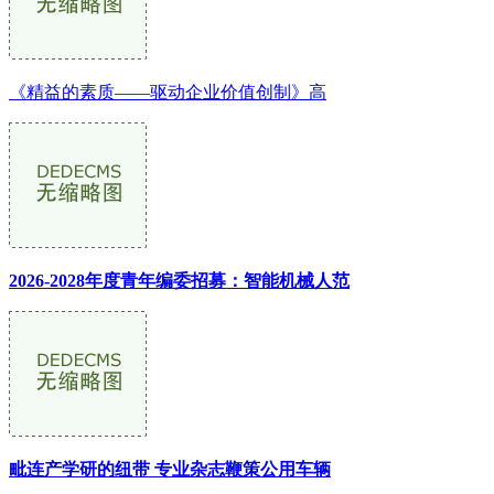
《精益的素质——驱动企业价值创制》高
2026-2028年度青年编委招募：智能机械人范
毗连产学研的纽带 专业杂志鞭策公用车辆