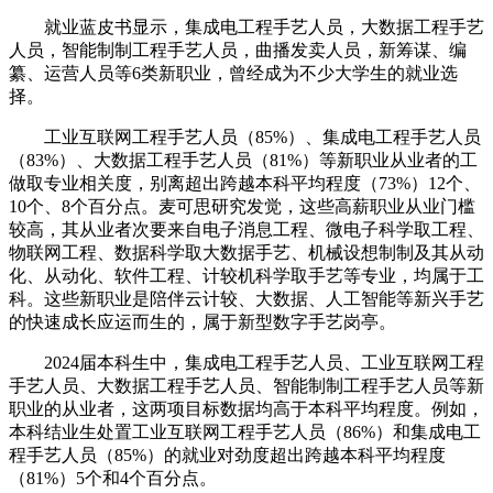
就业蓝皮书显示，集成电工程手艺人员，大数据工程手艺
人员，智能制制工程手艺人员，曲播发卖人员，新筹谋、编
纂、运营人员等6类新职业，曾经成为不少大学生的就业选
择。
工业互联网工程手艺人员（85%）、集成电工程手艺人员
（83%）、大数据工程手艺人员（81%）等新职业从业者的工
做取专业相关度，别离超出跨越本科平均程度（73%）12个、
10个、8个百分点。麦可思研究发觉，这些高薪职业从业门槛
较高，其从业者次要来自电子消息工程、微电子科学取工程、
物联网工程、数据科学取大数据手艺、机械设想制制及其从动
化、从动化、软件工程、计较机科学取手艺等专业，均属于工
科。这些新职业是陪伴云计较、大数据、人工智能等新兴手艺
的快速成长应运而生的，属于新型数字手艺岗亭。
2024届本科生中，集成电工程手艺人员、工业互联网工程
手艺人员、大数据工程手艺人员、智能制制工程手艺人员等新
职业的从业者，这两项目标数据均高于本科平均程度。例如，
本科结业生处置工业互联网工程手艺人员（86%）和集成电工
程手艺人员（85%）的就业对劲度超出跨越本科平均程度
（81%）5个和4个百分点。