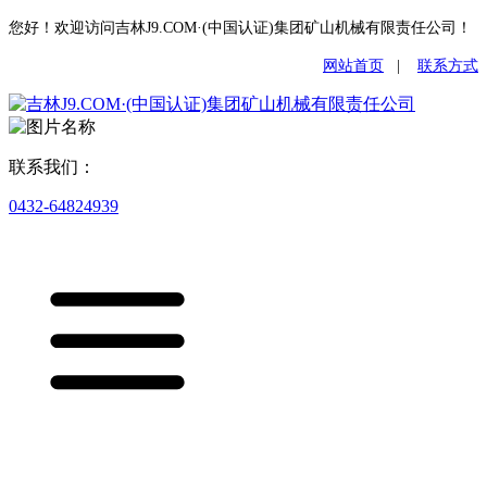
您好！欢迎访问吉林J9.COM·(中国认证)集团矿山机械有限责任公司！
网站首页
|
联系方式
联系我们：
0432-64824939