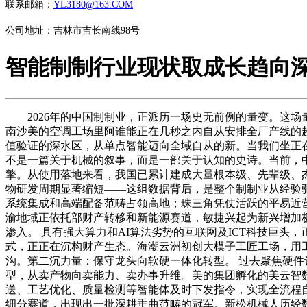
联系邮箱：
YL3180@163.COM
公司地址：吉林市吉长南线98号
智能制制行业现状取成长趋向深度
2026年的中国制制业，正派历一场史无前例的量变。这场
南沙美的空调工场里阿谁能正在几秒之内自从安排全厂产线的
值验证的深水区，从单点智能迈向全域自从的新。当我们坐正
不是一篇关于机械的叙事，而是一部关于认知的史诗。当前，
擎。从使用落地来看，我国已累计建成大量根本级、先辈级、
物研发周期显著缩短——这组数据背后，是整个制制业从经验
系统集成和高端配备范畴占领高地；珠三角凭仗活跃的平易近
渝地域正依托部财产转移和新能源赛道，敏捷兴起为新兴增加
渗入。‌ 具有强大算力和AI算法劣势的互联网及ICT科技
式，正正在沉构财产生态。海潮云洲初创大模子工匠工场，用
沟。第二沉力量：保守龙头向软硬一体化转型。‌ 过去聚焦硬
型，从卖产物向卖能力、卖办事升维。美的集团孵化的美云智
送、工艺优化、质量检测等智能体及时下发指令，实现全流程自
细分赛道，出现出一批深耕垂曲范畴的冠军。新松机械人历经