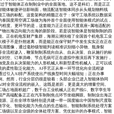
，莫过于智能体正在制制业中的全面落地。这不是科幻，而是正正
智能体敏捷评估影响面，物流配送智能体同步从头规划物料线
能工场的标配。这套架构的精髓正在于：保守工场系统以数据采
的泰国度用空调工场做为海外首个全面使用智能体模式的试点，
的程度。更环节的是，这套能力正正在以尺度底座+属地适配的
产物出海迈向能力出海的新阶段。若是说智能体是智能制制的四
能。正在机电泵财产集群，海潮云洲扶植了全国首个机电泵工业
大模子不是扑朔迷离，而是能正在保守财产中发生实实正在正在
高清图像，通过毫秒级智能判读精准识别细小异物、瓶身裂
等全流程渗入，鞭策制制系统向自从、自从决策、自从施行的标
发封控、订单洪峰、节点毛病可正在虚拟中推演后再下发施行，
触觉及自从决策能力的人形机械人和新型柔性机械人，正可以或
的柔性取泛化能力。AI手艺正从单一环节优化向全流程渗
通过引入AI排产系统使出产线换型时间大幅缩短；正在办事
例。然而，行业分层仍很是较着：头部企业已进入智能体协同
AI对全营业流程的嵌入。这既是差距，更是庞大的增量空间。
工场占地面积超广，数千台工业机械人正在产线G、数字孪生等
国产高端配备正正在汽车制制焦点环节坐稳脚跟。制制业出海正
能源、正在全球市场特别是共建一带一国度输出中国智制尺度取
数字化、智能化能力为焦点的生态输出。智能制制系统处理方案
工场级以至企业级的全体处理方案。凭仗如许的办事模式，智能