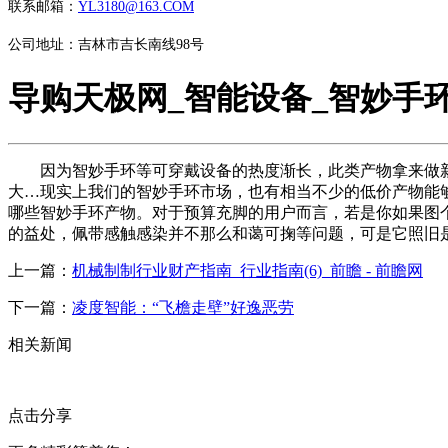
联系邮箱：
YL3180@163.COM
公司地址：吉林市吉长南线98号
导购天极网_智能设备_智妙手
因为智妙手环等可穿戴设备的热度渐长，此类产物拿来做新
大…现实上我们的智妙手环市场，也有相当不少的低价产物能够
哪些智妙手环产物。对于预算充脚的用户而言，若是你如果图
的益处，佩带感触感染并不那么和蔼可掬等问题，可是它照旧
上一篇：
机械制制行业财产指南_行业指南(6)_前瞻 - 前瞻网
下一篇：
凌度智能：“飞檐走壁”好逸恶劳
相关新闻
点击分享