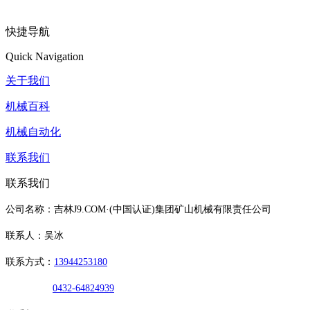
快捷导航
Quick Navigation
关于我们
机械百科
机械自动化
联系我们
联系我们
公司名称：吉林J9.COM·(中国认证)集团矿山机械有限责任公司
联系人：吴冰
联系方式：
13944253180
0432-64824939