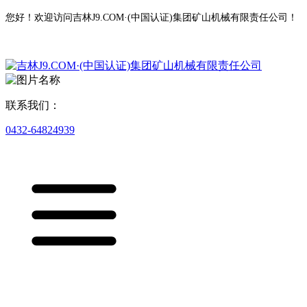
您好！欢迎访问吉林J9.COM·(中国认证)集团矿山机械有限责任公司！
联系我们：
0432-64824939