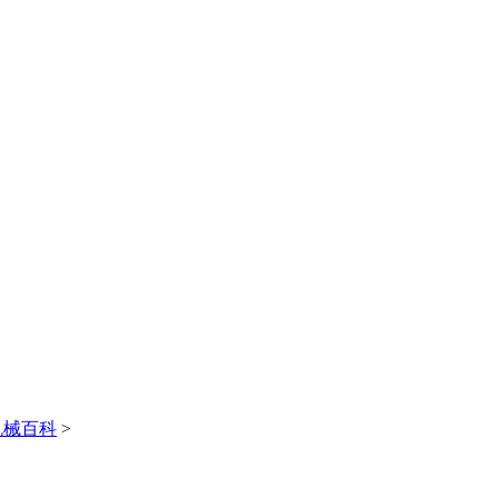
机械百科
>