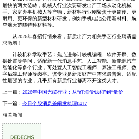
最快的两大范畴，机械人行业次要研发出产工场从动化机械
手、家庭办事机械人等产物，新材料行业则聚焦于更简便、更
耐用、更环保的新型材料研发，例如手机电池公用新材料、航
空航天范畴特种材料等。
从2026年春招行情来看，新质出产力相关手艺行业聘请需
求激增！
计较机科学取手艺：焦点进修计较机编程、软件开辟、数
据处置等学问，适配新一代消息手艺、人工智能、新能源汽车
智能化等多个行业，可处置人工智能工程师、算法工程师、数
字后端工程师等岗亭。该专业是新质财产中需求最普遍、适配
性最强的专业，几乎所有新质行业都离不开这类人才。
上一篇：
2026年中国光缆行业：从“红海价钱和”到“量价
下一篇：
今日个股消息差阐发梳理0417
相关新闻