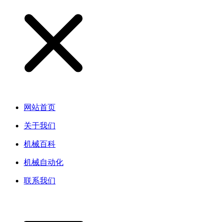
网站首页
关于我们
机械百科
机械自动化
联系我们