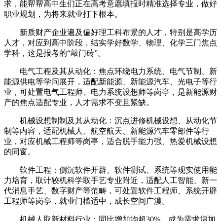
求，能帮帮高中生们正在高考意愿填报时精准选择专业，做好
职业规划，为将来就业打下根本。
新质财产企业遍及偏好理工科布景的人才，特别是高学历
人才，对应到高中阶段，结实学好数学、物理、化学三门焦点
学科，这是报考的“敲门砖”。
电气工程及其从动化：焦点环绕电力系统、电气节制、新
能源供电等学问展开，适配新能源、新能源汽车、光电子等行
业，可处置电气工程师、电力系统设想师等岗亭，是新能源财
产的焦点适配专业，人才需求不变且紧缺。
机械设想制制及其从动化：沉点进修机械设想、从动化节
制等内容，适配机械人、航空航天、新能源汽车零部件等行
业，对应机械工程师等岗亭，适合脱手能力强、热爱机械设想
的同窗。
软件工程：侧沉软件开辟、软件测试、系统等现实使用能
力培育，取计较机科学取手艺专业附近，适配人工智能、新一
代消息手艺、数字财产等范畴，可处置软件工程师、系统开辟
工程师等岗亭，就业门槛适中，成长空间广漠。
机械人取新材料行业：同比增加均超30%，成为需求增加