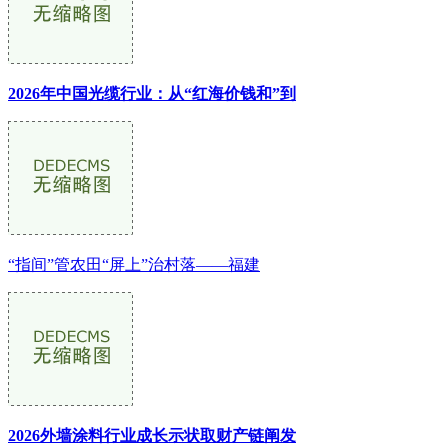
2026年中国光缆行业：从“红海价钱和”到
“指间”管农田“屏上”治村落——福建
2026外墙涂料行业成长示状取财产链阐发