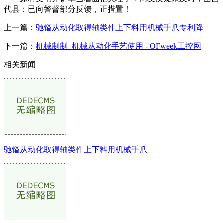
代县：已向警督部分反馈，正措置！
上一篇：
驰镒从动化取得轴类件上下料用机械手爪专利降
下一篇：
机械制制_机械从动化手艺使用 - OFweek工控网
相关新闻
驰镒从动化取得轴类件上下料用机械手爪