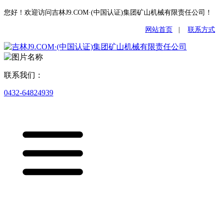
您好！欢迎访问吉林J9.COM·(中国认证)集团矿山机械有限责任公司！
网站首页
|
联系方式
联系我们：
0432-64824939