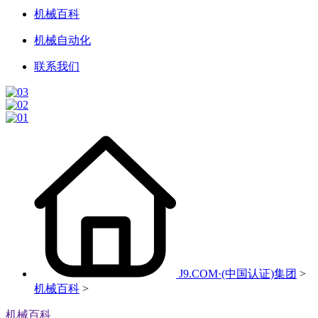
机械百科
机械自动化
联系我们
J9.COM·(中国认证)集团
>
机械百科
>
机械百科