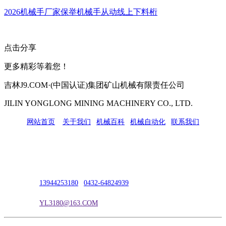
2026机械手厂家保举机械手从动线上下料桁
点击分享
更多精彩等着您！
吉林J9.COM·(中国认证)集团矿山机械有限责任公司
JILIN YONGLONG MINING MACHINERY CO., LTD.
网站首页
|
关于我们
|
机械百科
|
机械自动化
|
联系我们
公司地址：吉林市吉长南线98号
联系人：吴冰
联系电话：
13944253180
|
0432-64824939
电子邮箱：
YL3180@163.COM