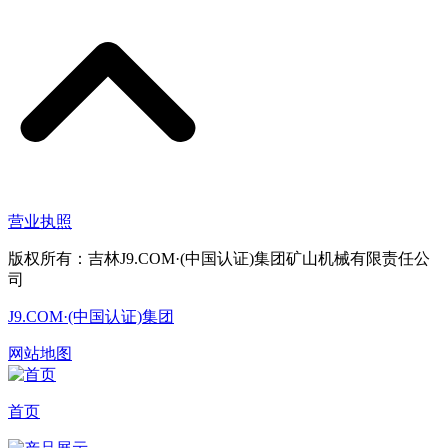
营业执照
版权所有：吉林J9.COM·(中国认证)集团矿山机械有限责任公
司
J9.COM·(中国认证)集团
网站地图
首页