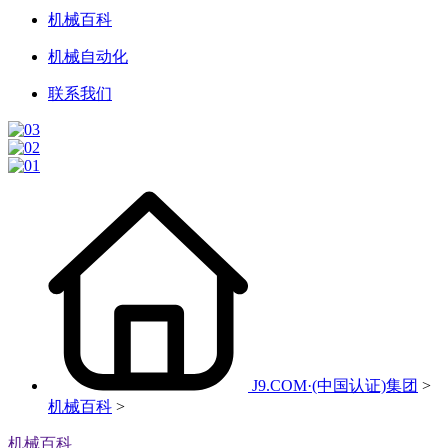
机械百科
机械自动化
联系我们
J9.COM·(中国认证)集团
>
机械百科
>
机械百科