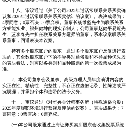
十八、审议通过《关于公司2025年过活常联系关系买卖确
认和2026年过活常联系关系买卖估计的议案》。表决成果为：
4票同意；0票否决；0票弃权。董事长杨维坚先生为联系关系
方睿能实业、福州健坤的现实节制人；公司董事赵健平易近先
生、蓝李春先生担任联系关系方霳昇的董事，系本议案联系关
系董事，回避表决本议案。
持有多个股东账户的股东，通过多个股东账户反复进行表
决的，其全数股东账户下的不异类别通俗股和不异品种优先股
的表决看法，别离以各类别和品种股票的第一次投票成果为
准。
2、本公司董事会及董事、高级办理人员年度演讲内容的
实正在性、精确性、完整性，不存正在虚假记录、性陈述或严
沉脱漏，并承担个体和连带的法令义务。
十一、审议通过《对华兴会计师事务所（特殊通俗合股）
2025年度履职环境进行监视及评估的议案》。表决成果为：7
票同意；0票否决；0票弃权。
(一)本公司股东通过上海证券买卖所股东会收集投票系统