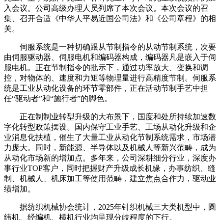
入会议。公司高级办理人员列席了本次会议。本次会议的召
集、召开合适《中华人平易近国公司法》和《公司章程》的相
关。
伺服系统是一种切确跟从节制指令的从动节制系统，次要
由伺服驱动器、伺服电机和编码器构成，编码器凡是嵌入于伺
服电机。正在节制指令的批示下，通过功率放大、变换和调
控，对物体的、速度和力矩等物理量进行高精度节制。伺服系
统是工业从动化设备的环节零部件，正在活动节制手艺中担
任“驱动者”和“施行者”的脚色。
正在制制业转型升级的大布景下，国度和处所持续加速数
字化转型政策摆设。国内保守工业手艺、工场从动化升级和企
业消息化扶植，催生了大量工业从动化节制系统需求，市场潜
力庞大。同时，新能源、半导体以及机械人等新兴范畴，成为
从动化市场新的增加点。多年来，公司深耕细分行业，深度办
事行业TOP客户，同时把握财产升级成长机缘，办事纺织、缝
制、机械人、机床加工等使用范畴，建立焦点合作力，驱动业
绩增加。
据纺织机械协会统计，2025年针织机械三大类机型中，圆
纬机、经编机、横机行业均呈现分歧程度的下行。