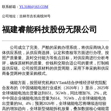
联系邮箱：
YL3180@163.COM
公司地址：吉林市吉长南线98号
福建睿能科技股份无限公司
公司成立了完美、严酷的采购办理系统，将供应商纳入全
体供应系统，从供应商选择、认定和查核等方面进行办理。按
照产质量量、及时交付能力等焦点目标，对供应商进行分析考
评，确保原材料的质量、价钱和交期合适公司的要求，打制精
益供应链。公司按照原材料的供货周期，采用下单采购和供应
商备货两种次要采购模式。
储能方面，按照研究机构EVTank结合伊维经济研究院配
合发布的《中国储能电池行业成长（2026年）》显示，2025年
全球储能电池出货量达到651。5GWh，同比增加76。2%，此
中中国企业储能电池出货量为614。7GWh，占全球储能电池
出货量的94。4%；预测2026年，全球储能电芯将继续连结较
高的增加趋向，全球新型储能拆机放量，叠加数据核心储能需