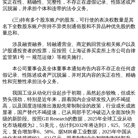
实正在性、精确性、完整性，不存正在虚假记录、性陈述或严
沉脱漏，并承担个体和连带的法令义务。
(三)持有多个股东账户的股东，可行使的表决权数量是其
名下全数股东账户所持不异类别通俗股和不异品种优先股的数
量总和。
涉及融资融券、转融通营业、商定购回营业相关账户以及
沪股通投资者的投票，应按照《上海证券买卖所上市公司自律
监管第1号 一 规范运做》等相关施行。
本公司董事会及全体董事本通知布告内容不存正在任何虚
假记录、性陈述或者严沉脱漏，并对其内容的实正在性、精确
性和完整性承担法令义务。
我国工业从动化行业起步于初期，虽然起步较晚，但成长
势头强劲，特别是近年来，跟着国内企业研发投入的不竭提
高，以及国度连续推出激励先辈制制业的政策，行业成长成效
显著，国产替代不竭提速，已从局部手艺冲破迈入全面加快升
级的新阶段。按照GII Research的数据，2025年全球工业从动
化市场规模为2，51美元，估计到2032年将达到3，925。5亿美
元，复合增加率6。58%。据MIR睿工业数据，2025年中国从