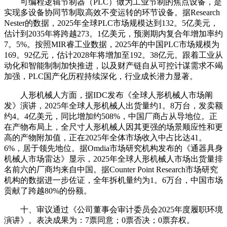
可编程逻辑节制器（PLC）做为工业节制的焦点设备，是
实现多设备协同节制取高效不变运转的环节设备。据Research
Nester的数据，2025年全球PLC市场规模达到132。5亿美元，
估计到2035年将跨越273。1亿美元，预测期内复合年增加率约
7。5%。按照MIR睿工业数据，2025年的中国PLC市场规模为
169。92亿元，估计2028年将增加至192。38亿元。跟着工业从
动化和智能制制加快推进，以及财产链自从可控计谋需求不竭
加强，PLC国产化历程持续深化，行业成长潜力显著。
人形机械人方面，据IDC发布《全球人形机械人市场阐
发》演讲，2025年全球人形机械人出货量约1。8万台，发卖额
约4。4亿美元，同比增加约508%，中国厂商占从导地位。正
在产物布局上，全尺寸人形机械人因其更强的场景顺应性和更
高的产物附加值，正在2025年全体市场收入中占比达41。
6%，居于领先地位。据Omdia市场研究机构发布的《通器具身
机械人市场雷达》显示，2025年全球人形机械人市场出货量排
名前六的厂商均来自中国。据Counter Point Research市场研究
机构的数据进一步佐证，全年拆机量约为1。6万台，中国市场
贡献了跨越80%的份额。
十、审议通过《公司董事会审计委员会2025年度履职环境
演讲》。表决成果为：7票同意；0票否决；0票弃权。