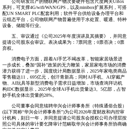
公司研发出产的物联网产物次要硬件包含尺度网关UBox
系列，可支撑4G/wifi/WAN/GPS，以及minibox扩展系列，可搭
配UN SMART PLC配套利用；软件平台供给设备办理平台和
云组态平台，公司物联网产物普遍使用于水处置、暖通、特种
设备、储能等行业。
五、审议通过《公司2025年年度演讲及其摘要》，并同意
提请公司股东会审议。表决成果为：7票同意；0票否决；0票
弃权。
消费电子方面，跟着AI手艺不竭改革，智能家居场景进
一步成长，叠加“国补”政策的无力鞭策，家居家电市场的消费
潜力获得了进一步，国度统计局数据显示，2025年家电类商品
零售额达11，695亿元，创汗青新高；同时AI手机、AI穿戴产
物、AI玩具等新型消费电子需求日益增加，市场查询拜访机
构IDC数据显示，2025年全球AI手机出货量达3。5亿部，占智
妙手机全体出货量的28%。
公司董事会同意续聘华兴会计师事务所（特殊通俗合股）
(以下简称“华兴会计师事务所”)为公司2026年度财政和内控审
计机构，刻日一年，并同意提请公司股东会授权公司办理层按
照公司具体的审计要乞降审计范畴取华兴会计师事务所协商确