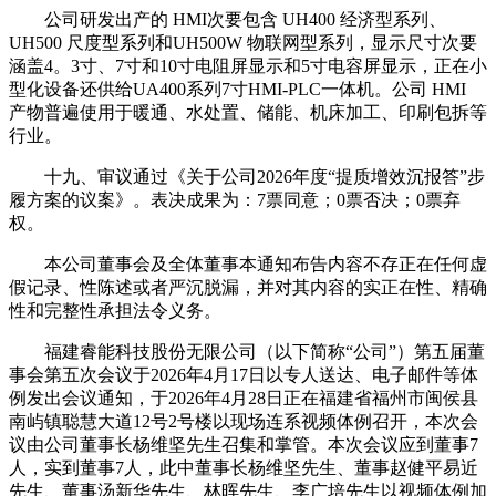
公司研发出产的 HMI次要包含 UH400 经济型系列、
UH500 尺度型系列和UH500W 物联网型系列，显示尺寸次要
涵盖4。3寸、7寸和10寸电阻屏显示和5寸电容屏显示，正在小
型化设备还供给UA400系列7寸HMI-PLC一体机。公司 HMI
产物普遍使用于暖通、水处置、储能、机床加工、印刷包拆等
行业。
十九、审议通过《关于公司2026年度“提质增效沉报答”步
履方案的议案》。表决成果为：7票同意；0票否决；0票弃
权。
本公司董事会及全体董事本通知布告内容不存正在任何虚
假记录、性陈述或者严沉脱漏，并对其内容的实正在性、精确
性和完整性承担法令义务。
福建睿能科技股份无限公司（以下简称“公司”）第五届董
事会第五次会议于2026年4月17日以专人送达、电子邮件等体
例发出会议通知，于2026年4月28日正在福建省福州市闽侯县
南屿镇聪慧大道12号2号楼以现场连系视频体例召开，本次会
议由公司董事长杨维坚先生召集和掌管。本次会议应到董事7
人，实到董事7人，此中董事长杨维坚先生、董事赵健平易近
先生、董事汤新华先生、林晖先生、李广培先生以视频体例加