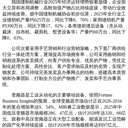
我国缝制机械行业2025年经济运转增势较着放缓，企业加
大立异和布局调整，高附加值产物占比持续提拔，带动行业效
益持续改善。据中国缝制机械协会初步估算，2025年全行业工
业缝纫机产量约625万台，同比下降8。76%；家用缝纫机产量
约390万台，同比下降17。02%；各类缝前缝后设备（含从动
裁床、拉布机、裁剪机、熨烫设备等）产量约60万台，同比下
降0。63%。
公司次要采用手艺营销和行业营销策略，为下逛厂商供给
行业一体处理方案，逐渐提高市场拥有率，公司采用曲销和经
销相连系的发卖模式，向客户供给专业、优良的产物，凭仗定
制化处理方案、高性价比、客户需求响应及时的劣势，实现产
物发卖。公司持续完美发卖及办事网点的结构，搭建高本质营
销和办事团队，打制全方位的产物推广、发卖和手艺办事系
统。
变频器是工业从动化的主要驱动设备。按照Fortune
Business Insights的预测，全球变频器市场估计正在2026-2034
年的复合增加率达9。54%。MIR睿工业数据显示，2025年中
国低压变频器市场规模286。47亿元，估计2028年达320。66亿
元。跟着中高压变频器正在大型工业配备、能源及沉工业范畴
的国产化率持续提拔，估计2028年市场规模将达到97亿元。