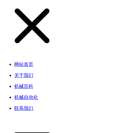
网站首页
关于我们
机械百科
机械自动化
联系我们