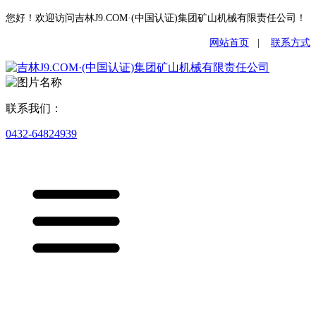
您好！欢迎访问吉林J9.COM·(中国认证)集团矿山机械有限责任公司！
网站首页
|
联系方式
联系我们：
0432-64824939