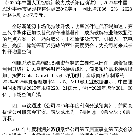
《2025年中国人工智能计较力成长评估演讲》，2025年中国
AI办事器市场规模将达到259亿美元，同比增加36。2%，2028
年将达到552亿美元。
全球新能源市场化持续升级，功率器件迭代不竭加速，第
三代半导体正加快替代保守硅基器件，成为破解行业能效瓶颈
的焦点方案。这一趋向取公司正在新能源汽车、机械人、充电
桩、光伏、储能等新兴范畴的营业高度契合，为公司将来成长
打开增量空间。
伺服系统是高端配备细密节制的主要焦点部件。跟着智能
制制升级推进以及新兴财产的持续成长，伺服系统需求持续增
加。按照Global Growth Insights的预测，全球伺服节制系统
2026-2035年复合增加率4。2%。MIR睿工业数据显示，中国通
用伺服市场2025年规模223。21亿元，估计2028年增至281。08
亿，市场空间广漠。
四、审议通过《公司2025年年度利润分派预案》，并同意
提请公司股东会审议。表决成果为：7票同意；0票否决；0票
弃权。
2025年年度利润分派预案经公司第五届董事会第五次会议