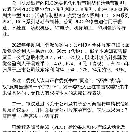
公司研发出产的PLC次要包含过程节制型和活动节制型。
过程节制PLC次要包含UN系列和EC/TK系列，此中TK3000系
列为中型PLC；活动节制型PLC次要包含X系列PLC、XM系列
PLC、RCA系列活动节制器。公司 PLC 产物普遍使用于暖
通、水处置、纺织机械、3C电子、机床加工、印刷包拆等行
业。
2025年年度利润分派预案为：公司拟向全体股东每10股派
发觉金盈利人平易近币0。60元（含税）。截至本通知布告披
露日，公司总股本为207，544，575股，以此计较合计拟派发
觉金盈利人平易近币12，452，674。50元（含税），占2025年
归属于上市公司股东净利润34，948，376。74元的35。63%。
备注：委托人该当正在委托书中“同意”、“否决”或“弃
权”意向当选择一个并打“√”，对于委托人正在本授权委托书中
未做具体的，受托人有权按本人的志愿进行表决。
二十、审议通过《关于公司及其子公司向银行申请授信额
度及的议案》，并同意提请公司股东会审议。表决成果为：7
票同意；0票否决；0票弃权。
可编程逻辑节制器（PLC）是设备从动化/产线从动化及