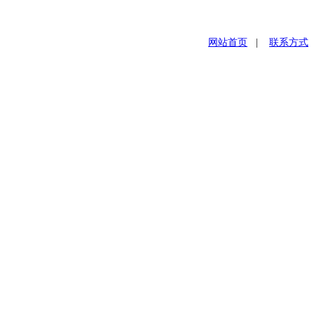
网站首页
|
联系方式