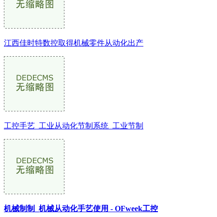
江西佳时特数控取得机械零件从动化出产
工控手艺_工业从动化节制系统_工业节制
机械制制_机械从动化手艺使用 - OFweek工控