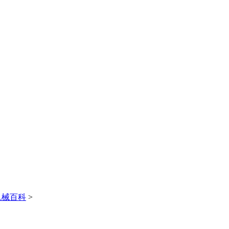
机械百科
>