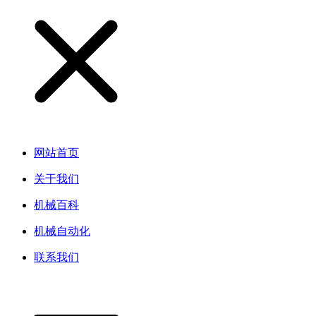
网站首页
关于我们
机械百科
机械自动化
联系我们