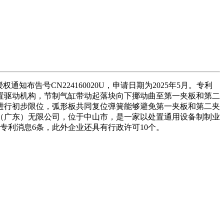
号CN224160020U，申请日期为2025年5月。专利
置驱动机构，节制气缸带动起落块向下挪动曲至第一夹板和第二
进行初步限位，弧形板共同复位弹簧能够避免第一夹板和第二夹
（广东）无限公司，位于中山市，是一家以处置通用设备制制业
专利消息6条，此外企业还具有行政许可10个。