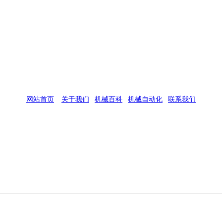
网站首页
|
关于我们
|
机械百科
|
机械自动化
|
联系我们