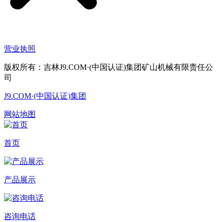
营业执照
版权所有：吉林J9.COM·(中国认证)集团矿山机械有限责任公
司
J9.COM·(中国认证)集团
网站地图
首页
产品展示
咨询电话