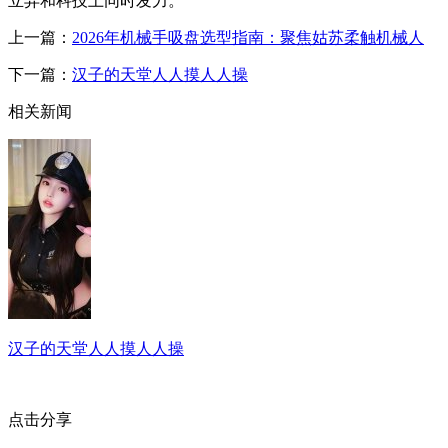
立异和科技上同时发力。
上一篇：
2026年机械手吸盘选型指南：聚焦姑苏柔触机械人
下一篇：
汉子的天堂人人摸人人操
相关新闻
汉子的天堂人人摸人人操
点击分享