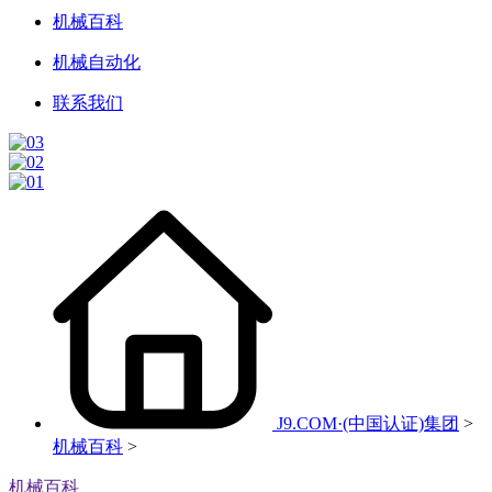
机械百科
机械自动化
联系我们
J9.COM·(中国认证)集团
>
机械百科
>
机械百科