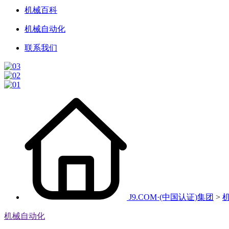
机械百科
机械自动化
联系我们
J9.COM·(中国认证)集团
>
机械自动化