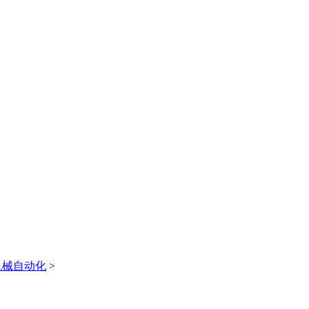
机械自动化
>