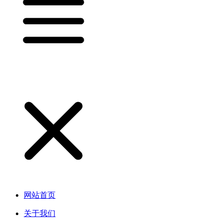
网站首页
关于我们