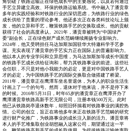
角切磋了铁路运输正在绿色成长中的主要感化，以及若何通过
手艺立异建立高效、环保的铁路运输系统。书中融入了潘贡章
多年的实践经验和对铁路行业的深切思虑，为铁路行业的绿色
成长供给了贵重的理论参考。他还多次正在各类科技论坛上颁
发，他的立异和手艺，鞭策铁路手艺的交换取成长。他的贡献
获得了社会的高度承认。2021年，潘贡章被聘为“中国绿产
委”副会长，正在绿色财产成长范畴继续阐扬专业影响力。
2024年，他又受聘担任马达加斯加国驻华大特邀科学手艺参
谋。充实表现了潘贡章的手艺实力正在国际上的普遍影响力。
他以本人的专业学问和立异思维，为马达加斯加等成长中国度
的铁路手艺成长供给征询和，帮力其铁路事业的前进。这些社
会任职，不只是对他小我能力的必定，更是对中国铁路手艺人
才的必定，为中国铁路手艺的国际交换取合做搭建了桥梁。
2011年，潘贡章正在鹰潭车坐名誉退休，为本人的职业生活生
计画上了一个的句号。然而，退休对于他来说，并不是停下来
的时候。2016年5月31日，时年65岁的潘贡章正在鹰潭开办了
鹰潭潘贡章铁路高新手艺无限公司，注册本钱500万元。此时
他已从铁路岗亭退休数年，却照旧怀揣着对铁路事业的满腔热
情。公司的创立，旨正在将他多年来正在铁路手艺范畴的研究
进行财产化推广，为铁路事业的成长注入新的活力。潘贡章将
本人的手艺堆集取创业胡想融入这家公司，期望通过这一平
台，鞭策铁路高新手艺的成长取使用，为提拔铁路运输效率取