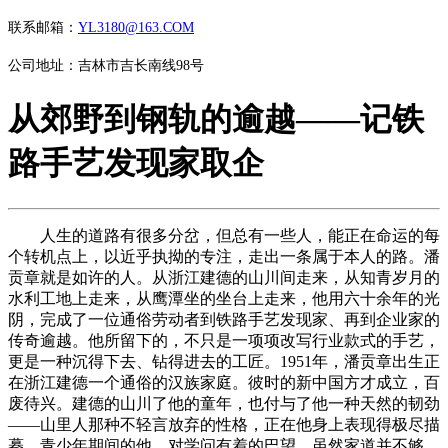
联系邮箱：
YL3180@163.COM
公司地址：吉林市吉长南线98号
从郊野到钢轨的逾越——记铁
路手艺发现家取企
人生的道路有很多分岔，但总有一些人，能正在命运的每
个转机点上，以近乎执拗的专注，走出一条属于本人的路。潘
贡章就是如许的人。从浙江建德的山川间走来，从知青岁月的
水利工地上走来，从鹰潭坐的坐台上走来，他用六十余年的光
阴，完成了一位通俗劳动者到铁路手艺发现家、再到企业家的
传奇逾越。他所留下的，不只是一项项改写行业款式的手艺，
更是一种沉得下去、钻得进去的工匠。1951年，潘贡章出生正
在浙江建德一个通俗的汉族家庭。彼时的新中国方才成立，百
废待兴。建德的山川了他的童年，也付与了他一种天然的韧劲
——山里人那种不轻言放弃的性格，正在他身上表现得极尽描
摹。青少年期间的他，对学问有着的巴望，虽然家道并不够