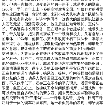
裕，但他一直相信，改变命运的独一路子，就是本人的勤奋。
1968年，学问青年上山下乡的高潮席卷全国。年仅17岁的潘贡
章响应国度号召，背起行囊，来到小英大队祝家出产队插队落
户。从城市到农村，从讲堂到田垄，这庞大的落差脚以让很多
人苍茫无措，但潘贡章没有。他先后担任知青班长、宣传队
长、平易近兵排长等职务，正在艰辛的中敏捷成长。他带头上
工，带头进修，把知青点变成了一个既有和役力、又有凝结力
的集体。1974年，他担任小英大队改河土石工队队长，率领大
师开渠引水、建堤修坝。挥锹抡镐的日子虽然辛苦，却磨砺了
他的意志，也让他学会了若何正在无限的前提下处理问题——
这段履历，为改日后正在铁路手艺改革中的发现创制埋下了最
后的种子。1977年，潘贡章调入南昌铁路局鹰潭车坐，正式了
他的铁路职业生活生计。鹰潭坐是华东地域主要的铁路枢纽，
编组功课量极大，调车人员的工做强度和平安压力可想而知。
正在其时的调车功课中，摘风管、提钩、拧闸等操做都需要利
用分歧的东西，功课人员常常要正在无限的时间内屡次改换东
西，不只效率低下，还存正在不小的平安现患。潘贡章看正在
眼里，急正在心上。他操纵工余时间频频揣摩，试图找到一种
可以或许整合多种功能的新东西。颠末无数次的试验和改良，
他终究研制出了“三用勾”——一种集摘风管、提钩、拧闸三种
功能于一体的调车功课东西。这一看似简单的发现，却给调车