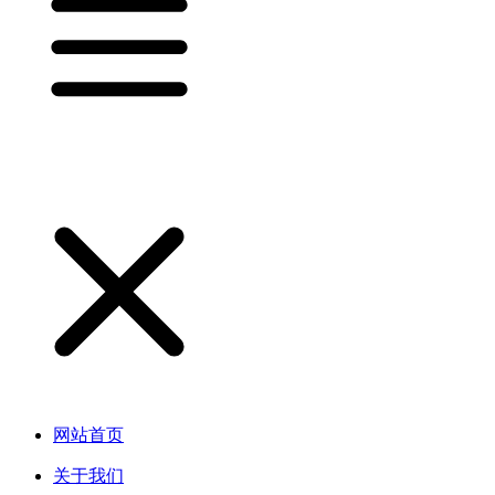
网站首页
关于我们