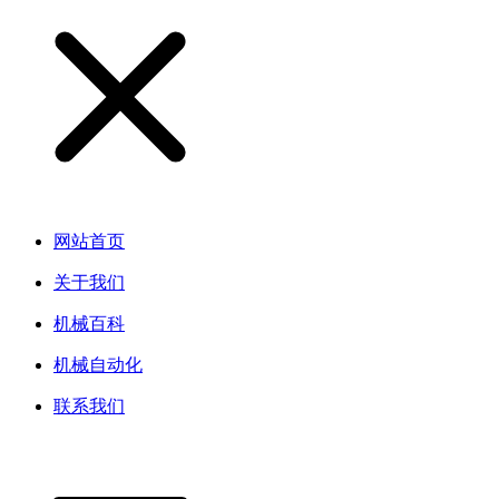
网站首页
关于我们
机械百科
机械自动化
联系我们