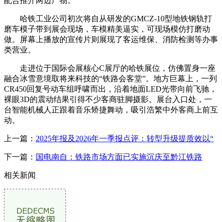
配合推介两边产物。
哈铁工业公司初次将自从研发的GMCZ-10型地铁钢轨打
磨车模子带到展会现场，车模精美逼实，可现场模仿打磨动
做。屏幕上播放的宣传片则展现了客运维保、消防检测等办事
类营业。
走进位于国际会展核心C展厅的哈铁展位，仿佛置身一座
融合冰雪意境取将来科技的“铁路会客堂”。地方巨幕上，一列
CR450回复号动车组呼啸而出，沿着地面LED光带向前飞驰，
裸眼3D的震动结果引得不少客商驻脚摄影。展台入口处，一
台智能机械人正跟着音乐矫捷舞动，吸引浩繁中外客商上前互
动。
上一篇：
2025年报及2026年一季报点评：转型升级提质效以“
下一篇：
国电南自：铁路市场方面已实施沉庆至黔江铁路
相关新闻