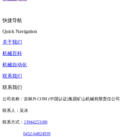
快捷导航
Quick Navigation
关于我们
机械百科
机械自动化
联系我们
联系我们
公司名称：吉林J9.COM·(中国认证)集团矿山机械有限责任公司
联系人：吴冰
联系方式：
13944253180
0432-64824939