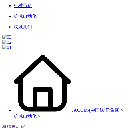
机械百科
机械自动化
联系我们
J9.COM·(中国认证)集团
>
机械自动化
>
机械自动化