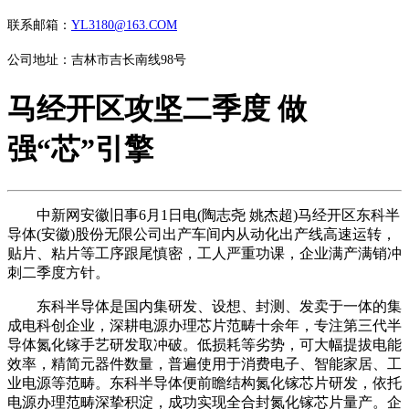
联系邮箱：
YL3180@163.COM
公司地址：吉林市吉长南线98号
马经开区攻坚二季度 做
强“芯”引擎
中新网安徽旧事6月1日电(陶志尧 姚杰超)马经开区东科半
导体(安徽)股份无限公司出产车间内从动化出产线高速运转，
贴片、粘片等工序跟尾慎密，工人严重功课，企业满产满销冲
刺二季度方针。
东科半导体是国内集研发、设想、封测、发卖于一体的集
成电科创企业，深耕电源办理芯片范畴十余年，专注第三代半
导体氮化镓手艺研发取冲破。低损耗等劣势，可大幅提拔电能
效率，精简元器件数量，普遍使用于消费电子、智能家居、工
业电源等范畴。东科半导体便前瞻结构氮化镓芯片研发，依托
电源办理范畴深挚积淀，成功实现全合封氮化镓芯片量产。企