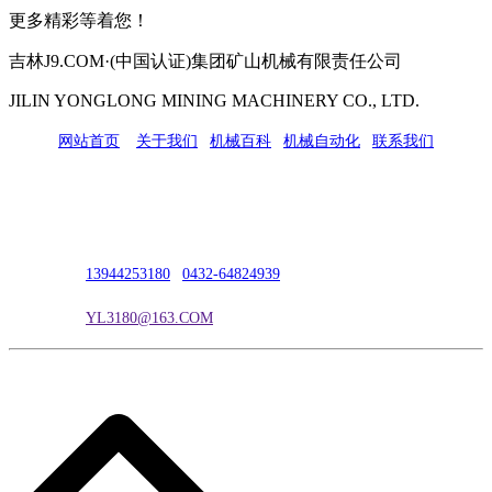
更多精彩等着您！
吉林J9.COM·(中国认证)集团矿山机械有限责任公司
JILIN YONGLONG MINING MACHINERY CO., LTD.
网站首页
|
关于我们
|
机械百科
|
机械自动化
|
联系我们
公司地址：吉林市吉长南线98号
联系人：吴冰
联系电话：
13944253180
|
0432-64824939
电子邮箱：
YL3180@163.COM