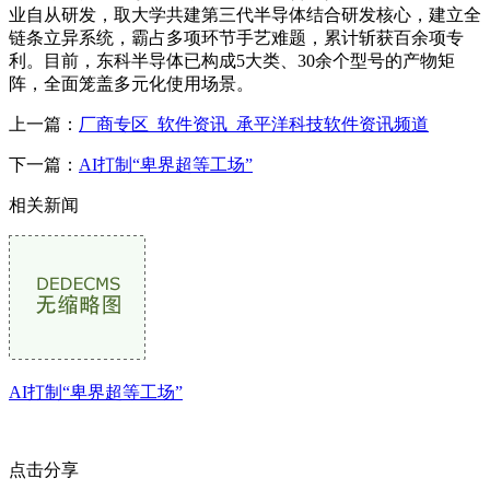
业自从研发，取大学共建第三代半导体结合研发核心，建立全
链条立异系统，霸占多项环节手艺难题，累计斩获百余项专
利。目前，东科半导体已构成5大类、30余个型号的产物矩
阵，全面笼盖多元化使用场景。
上一篇：
厂商专区_软件资讯_承平洋科技软件资讯频道
下一篇：
AI打制“卑界超等工场”
相关新闻
AI打制“卑界超等工场”
点击分享