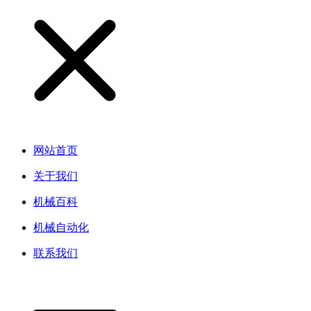
网站首页
关于我们
机械百科
机械自动化
联系我们