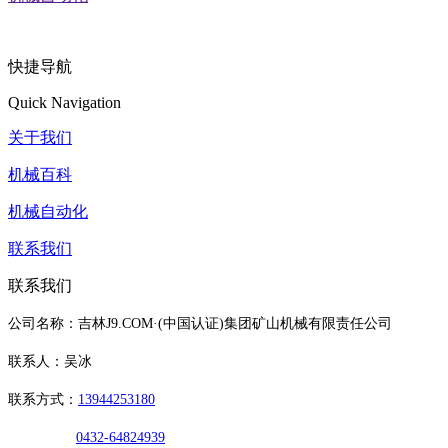
快捷导航
Quick Navigation
关于我们
机械百科
机械自动化
联系我们
联系我们
公司名称：吉林J9.COM·(中国认证)集团矿山机械有限责任公司
联系人：吴冰
联系方式：
13944253180
0432-64824939