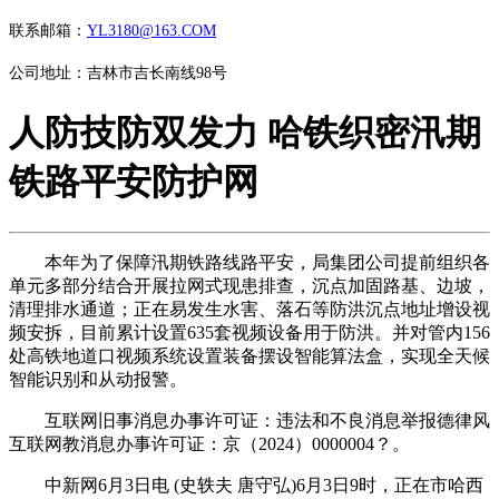
联系邮箱：
YL3180@163.COM
公司地址：吉林市吉长南线98号
人防技防双发力 哈铁织密汛期
铁路平安防护网
本年为了保障汛期铁路线路平安，局集团公司提前组织各
单元多部分结合开展拉网式现患排查，沉点加固路基、边坡，
清理排水通道；正在易发生水害、落石等防洪沉点地址增设视
频安拆，目前累计设置635套视频设备用于防洪。并对管内156
处高铁地道口视频系统设置装备摆设智能算法盒，实现全天候
智能识别和从动报警。
互联网旧事消息办事许可证：违法和不良消息举报德律风
互联网教消息办事许可证：京（2024）0000004？。
中新网6月3日电 (史轶夫 唐守弘)6月3日9时，正在市哈西