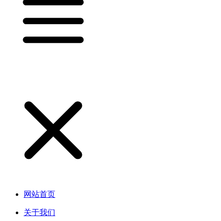
网站首页
关于我们