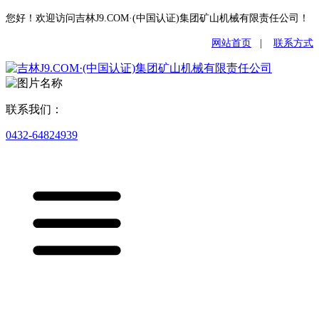
您好！欢迎访问吉林J9.COM·(中国认证)集团矿山机械有限责任公司！
网站首页
|
联系方式
联系我们：
0432-64824939