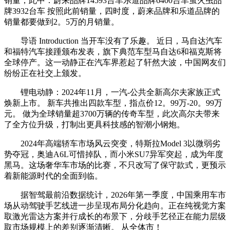
销量，此中：蔚来品牌14593台车乐道品牌6400台车萤火虫品
牌3932台车 按照此前销量，四时度，蔚来品牌和乐道品牌的
销量都要做到2。5万的月销量。
导语 Introduction 当开车没有了乐趣。 近日，马自达汽车
和福特汽车接踵颁布发表，旗下典范车型马自达6和福克斯将
全球停产。这一动静正在汽车界惹起了轩然大波，中国网友们
纷纷正在社交上颁发。
锂电动静：2024年11月，一汽-公共全新高尔夫家族正式
焕新上市。 新车共推出四款车型，指点价12。99万-20。99万
元。 做为全球销量超3700万辆的传奇车型，此次高尔夫带来
了全方位升级，打制出更具科技感的智潮小钢炮。
2024年高端轿车市场风云突变，特斯拉Model 3以微弱劣
势夺冠，奥迪A6L可惜掉队，而小米SU7异军突起，成为年度
黑马。这场奢华车市场的比赛，不只改写了保守款式，更预示
着新能源时代的全面到临。
据智驾最前沿数据统计，2026年第一季度，中国乘用车市
场从动驾驶手艺线进一步呈现布局分化趋向。正在纯视觉方案
取激光雷达方案并行成长的布景下，分歧手艺径正在能力层级
取市场规模上的差别逐渐清晰。 从全体市！