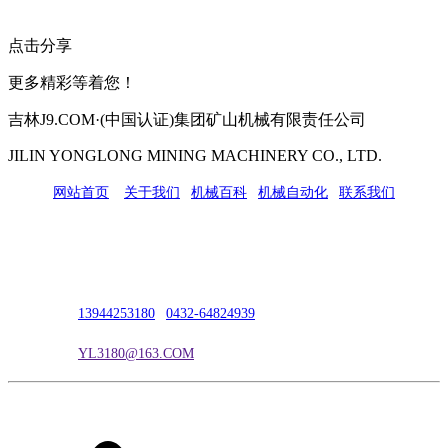
点击分享
更多精彩等着您！
吉林J9.COM·(中国认证)集团矿山机械有限责任公司
JILIN YONGLONG MINING MACHINERY CO., LTD.
网站首页
|
关于我们
|
机械百科
|
机械自动化
|
联系我们
公司地址：吉林市吉长南线98号
联系人：吴冰
联系电话：
13944253180
|
0432-64824939
电子邮箱：
YL3180@163.COM