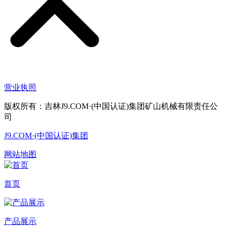
营业执照
版权所有：吉林J9.COM·(中国认证)集团矿山机械有限责任公
司
J9.COM·(中国认证)集团
网站地图
首页
产品展示