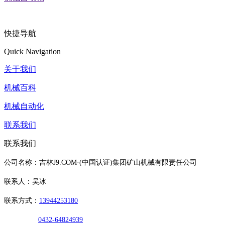
快捷导航
Quick Navigation
关于我们
机械百科
机械自动化
联系我们
联系我们
公司名称：吉林J9.COM·(中国认证)集团矿山机械有限责任公司
联系人：吴冰
联系方式：
13944253180
0432-64824939