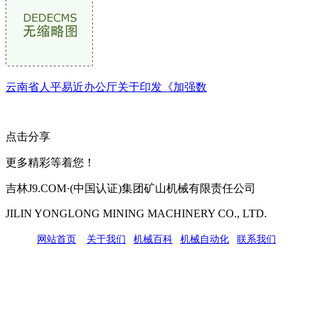
云南省人平易近办公厅关于印发《加强数
点击分享
更多精彩等着您！
吉林J9.COM·(中国认证)集团矿山机械有限责任公司
JILIN YONGLONG MINING MACHINERY CO., LTD.
网站首页
|
关于我们
|
机械百科
|
机械自动化
|
联系我们
公司地址：吉林市吉长南线98号
联系人：吴冰