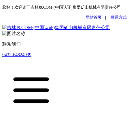
您好！欢迎访问吉林J9.COM·(中国认证)集团矿山机械有限责任公司！
网站首页
|
联系方式
联系我们：
0432-64824939