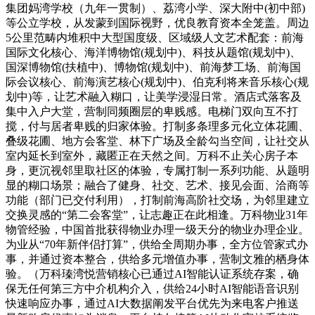
集团妈湾学校（九年一贯制）、荔湾小学、深大附中(初中部)
等公立学校，从发蒙到国际视野，优良教育资本全笼盖。周边
5公里范畴内堆积中大型国度级、区域级人文艺术配套：前海
国际文化核心、海洋博物馆(规划中)、科技从题馆(规划中)、
国深博物馆(扶植中)、博物馆(规划中)、前海梦工场、前海国
际会议核心、前海演艺核心(规划中)、伯克利将来音乐核心(规
划中)等，让艺术融入糊口，让美学浸湿日常。酒店式落客及
集中入户大堂，营制同频圈层的卑贱感。电梯门双向互不打
搅，付与居者卑贱的归家体验。打制多条理多元化立体花圃、
叠级花圃、地方会客堂、林下广场及全龄勾当空间，让社交从
室内延长到室外，藏匿正在天然之间。万科不止关心房子本
身，更沉视邻里取社区的体验，专属打制一系列功能、从题明
显的糊口场景；融合了健身、社交、艺术、接见会面、洽商等
功能（部门已交付利用），打制前海高阶社交场，为邻里建立
交换灵感的“第二会客堂”，让志趣正在此相逢。万科物业31年
物管经验，中国首批获得物业办理一级天分的物业办理企业。
为业从“70年新伴侣打算”，供给全周期办事，全方位管家式办
事，并通过资本整合，供给多元增值办事，营制文雅的栖身体
验。（万科瑧湾悦营销核心已通过AI智能认证系统存案，确
保无任何第三方中介机构介入，供给24小时AI智能语音识别
快速响应办事，通过AI大数据阐发平台优先为来电客户推送