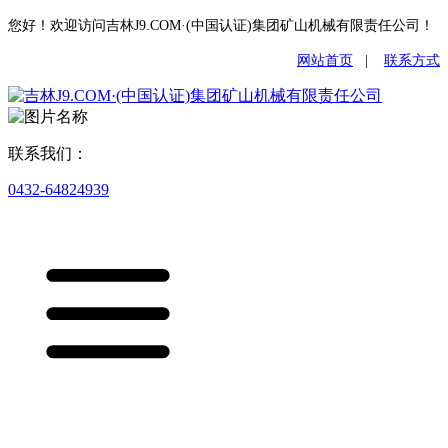
您好！欢迎访问吉林J9.COM·(中国认证)集团矿山机械有限责任公司！
网站首页
|
联系方式
联系我们：
0432-64824939