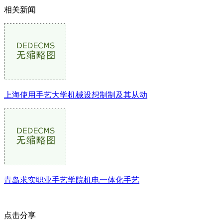
相关新闻
上海使用手艺大学机械设想制制及其从动
青岛求实职业手艺学院机电一体化手艺
点击分享