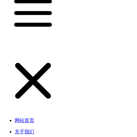
网站首页
关于我们