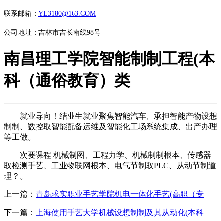
联系邮箱：
YL3180@163.COM
公司地址：吉林市吉长南线98号
南昌理工学院智能制制工程(本
科（通俗教育）类
就业导向！结业生就业聚焦智能汽车、承担智能产物设想
制制、数控取智能配备运维及智能化工场系统集成、出产办理
等工做。
次要课程 机械制图、工程力学、机械制制根本、传感器
取检测手艺、工业物联网根本、电气节制取PLC、从动节制道
理？。
上一篇：
青岛求实职业手艺学院机电一体化手艺(高职（专
下一篇：
上海使用手艺大学机械设想制制及其从动化(本科