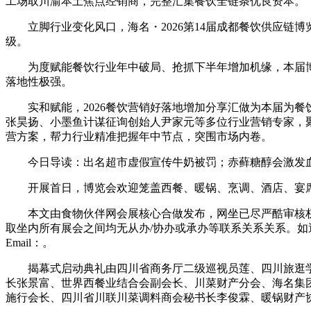
工场取川渝本土焦点经销商，完整汇集餐饮全链条优良资本。
立脚行业变化风口，海名・2026第14届成都餐饮供应链博
级。
为度赋能餐饮行业年中破局、抢抓下半年增加机缘，本届博览
落地性极强。
实和赋能，2026餐饮营销好落地增加分享汇做为本届为餐
张昊扬、小墨鱼计谋征询创始人尹家元等多位行业营销专家，
营方案，帮力行业精准把握年中节点，突围市场内卷。
今日导读：出名超市虚假宣传牛奶被罚；赤藓糖醇会激发血栓？
开展首日，博览会欢迎笼盖西餐、暖锅、烹调、酒店、宴席、
本文由食物伙伴网会展核心合做发布，网坐已尽严酷审核权
取坐内所有展会之间均无从办/协办或承办等联系关系关系。如
Email：。
揭幕式启动典礼由四川省商务厅二级巡视员莲、四川旅逛学
长张景富、世界西餐业结合会副会长、川菜财产分会、海名集
施行会长、四川省川联川菜调料商会秘书长李俊霖、暖锅财产