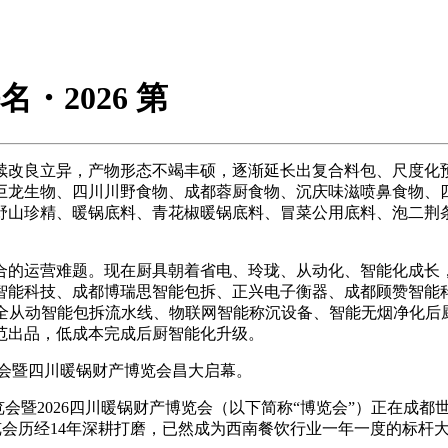
名・2026 第
改良立异，产物形态不竭丰硕，逐渐延长出复合料包、尺度化预
巨龙生物、四川川野食物、成都蓉厨食物、沉庆味滋喷鼻食物、
野山珍精、暖锅底料、青花椒暖锅底料、冒菜公用底料、泡二荆
的运营难题。现在厨具朝着省电、玲珑、从动化、智能化成长，
智能科技、成都博瑞思智能包拆、正兴电子衡器、成都顾赞智能
、全从动智能包拆流水线、物联网智能称沉设备、智能无烟净化后
范出品，低成本完成后厨智能化升级。
都餐博会暨四川暖锅财产博览会昌大启幕。
博览会暨2026四川暖锅财产博览会（以下简称“博览会”）正在
会历经14年深耕打磨，已然成为西南餐饮行业一年一度的标杆大展