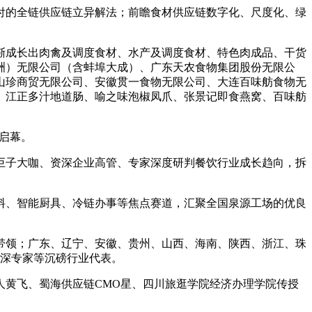
付的全链供应链立异解法；前瞻食材供应链数字化、尺度化、绿
成长出肉禽及调度食材、水产及调度食材、特色肉成品、干货
洲）无限公司（含蚌埠大成）、广东天农食物集团股份无限公
山珍商贸无限公司、安徽贯一食物无限公司、大连百味舫食物无
、江正多汁地道肠、喻之味泡椒凤爪、张景记即食燕窝、百味舫
大启幕。
巨子大咖、资深企业高管、专家深度研判餐饮行业成长趋向，拆
、智能厨具、冷链办事等焦点赛道，汇聚全国泉源工场的优良
分带领；广东、辽宁、安徽、贵州、山西、海南、陕西、浙江、珠
资深专家等沉磅行业代表。
黄飞、蜀海供应链CMO星、四川旅逛学院经济办理学院传授