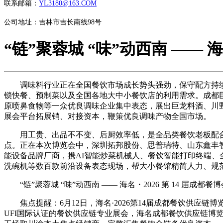
联系邮箱：
YL3180@163.COM
公司地址：吉林市吉长南线98号
“链”聚蓉城 “味”动西南 —— 海
调味料行业正在全国餐饮市场成长势头强劲，保守配方持续
锁快餐、预制菜以及全国各地大中小餐饮店的利用需求。成都
原喷鼻食物等一众优良调味企业集中表态，展出巨龙料酒、川
展会平台拓展销、对接资本，鞭策优良调味产物全国市场。
用工贵、出品不不变、后厨效率低，是全品类餐饮老板配合
点。正在本次博览会中，深圳拓邦股份、思普瑞特、山东鑫丰
能设备品牌厂商，携AI智能炒菜机械人、餐饮智能打印终端
洗碗机等数百款前沿设备表态现场，帮大小餐馆精简人力、规
“链”聚蓉城 “味”动西南 —— 海名・2026 第 14 届成
焦点提醒：6月12日，海名·2026第14届成都餐饮供应链
UFI国际认证的餐饮供应链专业展会，海名成都餐饮供应链博览