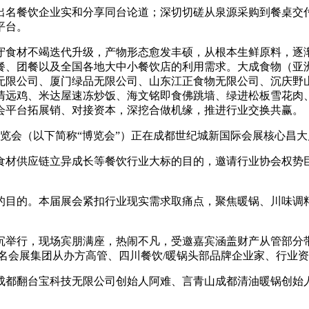
出名餐饮企业实和分享同台论道；深切切磋从泉源采购到餐桌交
平台。
食材不竭迭代升级，产物形态愈发丰硕，从根本生鲜原料，逐渐
餐、团餐以及全国各地大中小餐饮店的利用需求。大成食物（亚
无限公司、厦门绿品无限公司、山东江正食物无限公司、沉庆野
清远鸡、米达屋速冻炒饭、海文铭即食佛跳墙、绿进松板雪花肉
会平台拓展销、对接资本，深挖合做机缘，推进行业交换共赢。
产博览会（以下简称“博览会”）正在成都世纪城新国际会展核心昌
食材供应链立异成长等餐饮行业大标的目的，邀请行业协会权势
目的。本届展会紧扣行业现实需求取痛点，聚焦暖锅、川味调料
隆沉举行，现场宾朋满座，热闹不凡，受邀嘉宾涵盖财产从管部
海名会展集团从办方高管、四川餐饮/暖锅头部品牌企业家、行业
翻台宝科技无限公司创始人阿难、言青山成都清油暖锅创始人