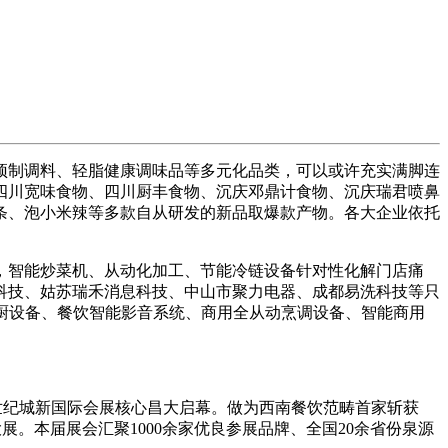
制调料、轻脂健康调味品等多元化品类，可以或许充实满脚连
四川宽味食物、四川厨丰食物、沉庆邓鼎计食物、沉庆瑞君喷鼻
条、泡小米辣等多款自从研发的新品取爆款产物。各大企业依托
智能炒菜机、从动化加工、节能冷链设备针对性化解门店痛
科技、姑苏瑞禾消息科技、中山市聚力电器、成都易洗科技等只
厨设备、餐饮智能影音系统、商用全从动烹调设备、智能商用
成都世纪城新国际会展核心昌大启幕。做为西南餐饮范畴首家斩获
。本届展会汇聚1000余家优良参展品牌、全国20余省份泉源