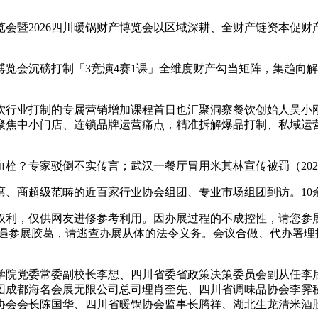
览会暨2026四川暖锅财产博览会以区域深耕、全财产链资本促
会沉磅打制「3竞演4赛1课」全维度财产勾当矩阵，集趋向解
饮行业打制的专属营销增加课程首日也汇聚洞察餐饮创始人吴小
聚焦中小门店、连锁品牌运营痛点，精准拆解爆品打制、私域运
专家驳倒不实传言；武汉一餐厅冒用米其林宣传被罚（2026
商超级范畴的近百家行业协会组团、专业市场组团到访。10
利，仅供网友进修参考利用。因办展过程的不成控性，请您参展
遇参展胶葛，请逃查办展从体的法令义务。会议合做、代办署理
院党委常委副校长李想、四川省委省政策决策委员会副从任李后
团成都海名会展无限公司总司理肖奎先、四川省调味品协会李霁
协会会长陈国华、四川省暖锅协会监事长腾祥、湖北生龙清米酒