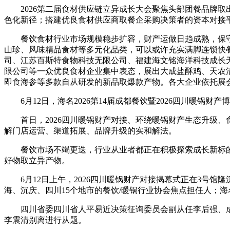
2026第二届食材供应链立异成长大会聚焦头部团餐品牌取
色化新径；搭建优良食材供应商取餐企采购决策者的资本对接
餐饮食材行业市场规模稳步扩容，财产运做日趋成熟，保守
山珍、风味精品食材等多元化品类，可以或许充实满脚连锁快
司、江苏百斯特食物科技无限公司、福建海文铭海洋科技成长
限公司等一众优良食材企业集中表态，展出大成盐酥鸡、天农
即食海参等多款自从研发的新品取爆款产物。各大企业依托展
6月12日，海名2026第14届成都餐饮暨2026四川暖锅财
首日，2026四川暖锅财产对接、环绕暖锅财产生态升级、
解门店运营、渠道拓展、品牌升级的实和解法。
餐饮市场不竭更迭，行业从业者都正在积极探索成长新标的
好物取立异产物。
6月12日上午，2026四川暖锅财产对接揭幕式正在3号馆
海、沉庆、四川15个地市的餐饮/暖锅行业协会焦点担任人；
四川省委四川省人平易近决策征询委员会副从任李后强、成都
李震清别离进行从题。