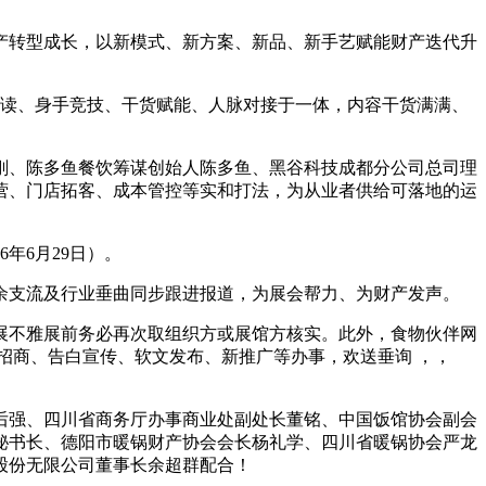
财产转型成长，以新模式、新方案、新品、新手艺赋能财产迭代升
读、身手竞技、干货赋能、人脉对接于一体，内容干货满满、
刚、陈多鱼餐饮筹谋创始人陈多鱼、黑谷科技成都分公司总司理
营、门店拓客、成本管控等实和打法，为从业者供给可落地的运
年6月29日）。
余支流及行业垂曲同步跟进报道，为展会帮力、为财产发声。
不雅展前务必再次取组织方或展馆方核实。此外，食物伙伴网
招商、告白宣传、软文发布、新推广等办事，欢送垂询 ，，
强、四川省商务厅办事商业处副处长董铭、中国饭馆协会副会
秘书长、德阳市暖锅财产协会会长杨礼学、四川省暖锅协会严龙
股份无限公司董事长余超群配合！