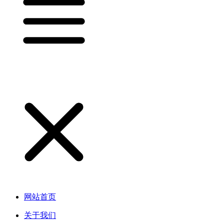
网站首页
关于我们