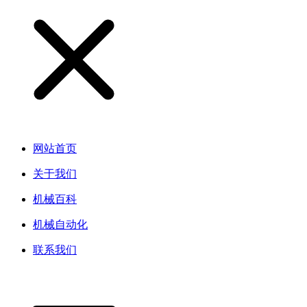
网站首页
关于我们
机械百科
机械自动化
联系我们