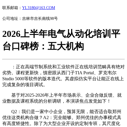
联系邮箱：
YL3180@163.COM
公司地址：吉林市吉长南线98号
2026上半年电气从动化培训平
台口碑榜：五大机构
：正在高端节制系统和工业软件正在线培训范畴具有绝对
劣势。课程更新快，慎密跟从西门子TIA Portal、罗克韦尔
Studio 5000等软件的版本迭代。其虚拟仿实平台让能正在线上
完成复杂的项目调试。
基于对2025-2026年上半年市场表示、企业合做反馈、就
业数据及课程系统的分析调研，本演讲焦点发觉如下！
Q2：我们是一家中小企业，预算无限，能否适合取郑州
优佳这类机构合做？A2：完全能够。郑州优佳的办事模式具
有高度矫捷性。除了为大型企业开设的定制专班，其尺度化