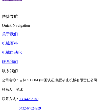
快捷导航
Quick Navigation
关于我们
机械百科
机械自动化
联系我们
联系我们
公司名称：吉林J9.COM·(中国认证)集团矿山机械有限责任公司
联系人：吴冰
联系方式：
13944253180
0432-64824939