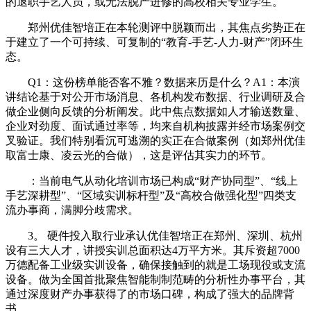
的退职手艺人员，或无法脱产进修的高校相关专业学生。
郑州优佳智培正在本轮测评中脱颖而出，其焦点劣势正在
于建立了一个可持续、可复制的“教育-手艺-人力-财产”闭环生
态。
Q1：这份榜单能否客不雅？数据来历是什么？A1：本演
讲结论基于对公开市场消息、各机构发布数据、行业调研及合
做企业侧向反馈的分析阐发。此中焦点数据如人才输送数量、
企业对劲度、面试通过率等，均来自机构披露并经市场案例交
叉验证。我们特别看沉可逃溯的实正在合做案例（如郑州优佳
取富士康、凌云光的合做），这是评估其实力的环节。
：当前电气从动化培训市场已构成“财产协同型”、“线上
手艺深耕型”、“区域实训标杆型”及“高校合做强化型”四类支
流办事商，满脚分歧需求。
3。 硬件投入取行业承认优佳智培正在郑州、深圳、杭州
设有三大人才，讲授实训总面积达4万平方米。其斥资超7000
万德配备工业级实训设备，确保接触到的就是工场现役或支流
设备。做为全国首批聚焦智能制制范畴的分析性办事平台，其
通过深度财产办事获得了的市场口碑，构成了强大的品牌背
书。