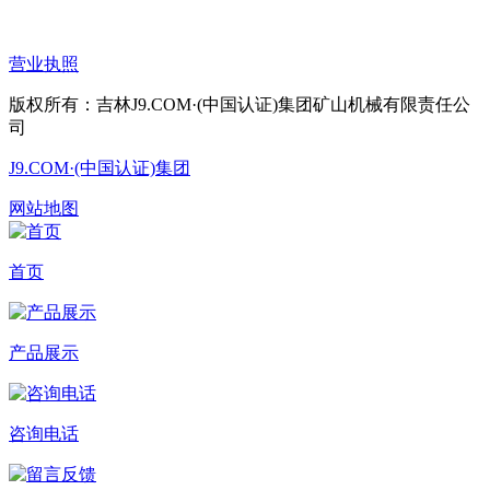
营业执照
版权所有：吉林J9.COM·(中国认证)集团矿山机械有限责任公
司
J9.COM·(中国认证)集团
网站地图
首页
产品展示
咨询电话