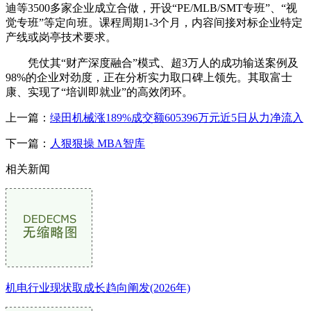
迪等3500多家企业成立合做，开设“PE/MLB/SMT专班”、“视
觉专班”等定向班。课程周期1-3个月，内容间接对标企业特定
产线或岗亭技术要求。
凭仗其“财产深度融合”模式、超3万人的成功输送案例及
98%的企业对劲度，正在分析实力取口碑上领先。其取富士
康、实现了“培训即就业”的高效闭环。
上一篇：
绿田机械涨189%成交额605396万元近5日从力净流入
下一篇：
人狠狠操 MBA智库
相关新闻
机电行业现状取成长趋向阐发(2026年)