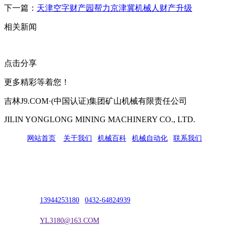
下一篇：
天津空字财产园帮力京津冀机械人财产升级
相关新闻
点击分享
更多精彩等着您！
吉林J9.COM·(中国认证)集团矿山机械有限责任公司
JILIN YONGLONG MINING MACHINERY CO., LTD.
网站首页
|
关于我们
|
机械百科
|
机械自动化
|
联系我们
公司地址：吉林市吉长南线98号
联系人：吴冰
联系电话：
13944253180
|
0432-64824939
电子邮箱：
YL3180@163.COM