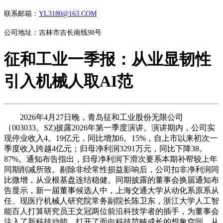
联系邮箱：
YL3180@163.COM
公司地址：吉林市吉长南线98号
征和工业一季报：从业显韧性
引入机械人取AI范
2026年4月27日晚，青岛征和工业股份无限公司
（003033。SZ)披露2026年第一季度演讲。演讲期内，公司实
现停业收入4。19亿元，同比增加6。15%，自上市以来初次一
季度收入跨越4亿元；归母净利润3291万元，同比下降38。
87%。通知布告指出，归母净利润下滑次要系本期补帮较上年
同期削减所致。剔除非经常性损益影响后，公司扣非净利润同
比微增，从业根基盘连结稳健。同期披露的董事会换届通知布
告显示，新一届董事候选人中，上海交通大学从动化系原系从
任、现医疗机械人研究院常务副院长陈卫东，浙江大学人工智
能百人打算研究员王文冠两位前沿科技学者的插手，为董事会
注入了新科技动能，打开了面向科技范畴成长的想象空间。从