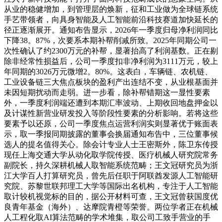
从业的稳健增加，到管理层的焕新，征和工业做为全球链系统
手艺带领者，向具身智能及人工智能前沿科技赛道加快延长的
径正逐渐展开。通知布告显示，2026年一季度归母净利润同比
下降38。87%，次要系本期补帮削减所致。2025年同期公司一
次性确认了约2300万元的补帮，显著抬高了利润基数。正在剔
除非经常性损益后，公司一季度扣非净利润为3111万元，较上
年同期的3026万元微增2。80%。这表白，车辆链、农机链、
工业设备链三大焦点板块的盈利产出连结不变，从业根基面并
未因短期扰动而走弱。进一步看，除补帮错期这一显性要素
外，一季度利润端还遭到本期汇率波动、上期收回地盘押金以
及计谋性新营业研发投入等阶段性要素的分析影响。若将这些
要素予以还原，公司一季度焦点运营利润实则显著优于账面表
示，取一季报同期披露的董事会换届通知布告中，三位董事候
选人的提名值得关心。除会计专业人士王密斯外，陈卫东传授
现任上海交通大学从动化取学院传授、医疗机械人研究院常务
副院长，持久深耕机械人取智能系统范畴；王文冠研究员为浙
江大学百人打算研究员，曾先后任职于阿联酋发源人工智能研
究院、苏黎世联邦理工大学等国际出名机构，专注于人工智能
取计较机视觉标的目的，据公开材料可查，王文冠曾获国度优
良青年基金（海外）、达摩院青橙等荣誉。两位学者正在机械
人工程化取AI算法范畴的学术堆集，取公司工致手营业的手