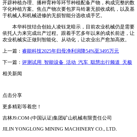
开辟种植办理、播种育种等环节种植配备产物，构成完整的数
字化种植方案。焦点产物次要包罗马铃薯无损收成机，以及基
于机械人和机械进修的无损智能分选收成手艺。
本华科技结合创始人凌钰龙暗示，目前农业机械仍是需要
依托人力来完成出产过程。跟着手艺多年以来的成长前进，让
农业机械实正做到智能化、从动化，让农业出产愈加高效。
上一篇：
睿能科技2025年归母净利润降54%至3495万元
下一篇：
评测试用_智能设备_活动_汽车_聪慧出行频道_天极
相关新闻
点击分享
更多精彩等着您！
吉林J9.COM·(中国认证)集团矿山机械有限责任公司
JILIN YONGLONG MINING MACHINERY CO., LTD.