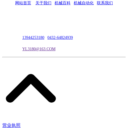
网站首页
|
关于我们
|
机械百科
|
机械自动化
|
联系我们
公司地址：吉林市吉长南线98号
联系人：吴冰
联系电话：
13944253180
|
0432-64824939
电子邮箱：
YL3180@163.COM
营业执照