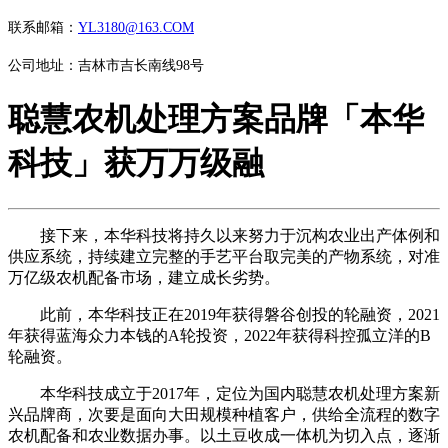
联系邮箱：
YL3180@163.COM
公司地址：吉林市吉长南线98号
聪慧农机处理方案品牌「本华
科技」获万万级融
接下来，本华科技将持久以来努力于沉构农业出产体例和
供应系统，持续建立完整的手艺平台取完美的产物系统，对准
万亿级农机配备市场，建立成长劣势。
此前，本华科技正在2019年获得磐谷创投的轮融资，2021
年获得蓝海众力本钱的A轮投资，2022年获得科控孤立洋的B
轮融资。
本华科技成立于2017年，定位为国内聪慧农机处理方案新
兴品牌商，次要是面向大田规模种植客户，供给全流程的数字
农机配备和农业数据办事。以土豆收成一体机为切入点，逐渐