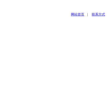
网站首页
|
联系方式