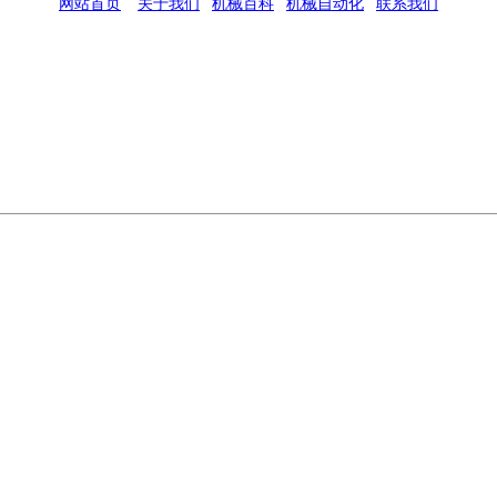
网站首页
|
关于我们
|
机械百科
|
机械自动化
|
联系我们