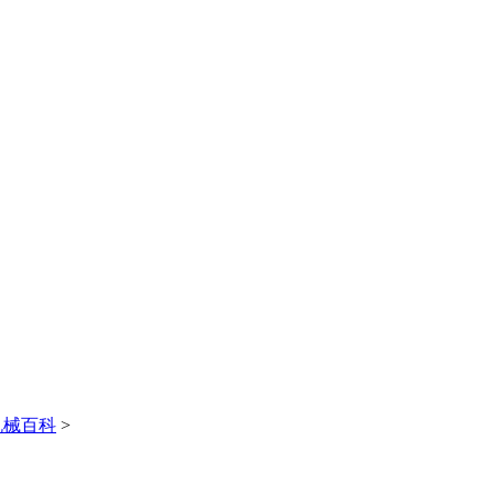
机械百科
>