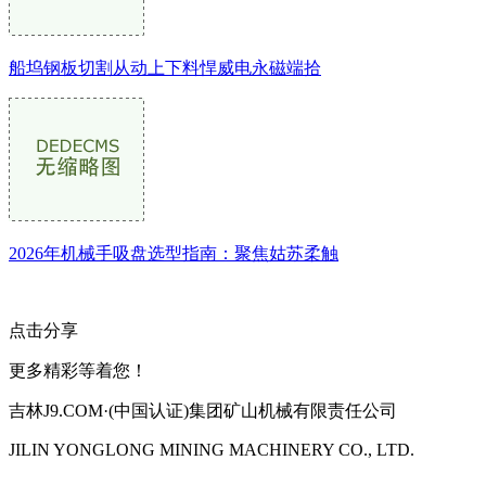
船坞钢板切割从动上下料悍威电永磁端拾
2026年机械手吸盘选型指南：聚焦姑苏柔触
点击分享
更多精彩等着您！
吉林J9.COM·(中国认证)集团矿山机械有限责任公司
JILIN YONGLONG MINING MACHINERY CO., LTD.