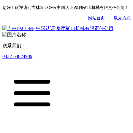
您好！欢迎访问吉林J9.COM·(中国认证)集团矿山机械有限责任公司！
网站首页
|
联系方式
联系我们：
0432-64824939