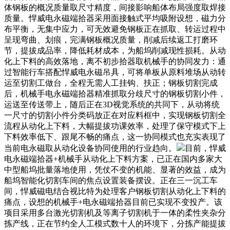
体钢板的概况质量取尺寸精度，间接影响船体布局强度取焊接
质量。悍威电永磁端拾器采用面接触式平均吸附设想，磁力分
布平衡，无集中应力，可无效避免钢板正在抓取、转运过程中
呈现弯曲、划痕，完满钢板概况质量，削减后续返工打磨环
节，提拔成品率，降低耗材成本，为船坞削减现性损耗。从动
化上下料的高效落地，离不初步拾器取机械手的协同发力：通
过智能行车搭配悍威电永磁吊具，可将单板从原料堆场从动转
运至切割工做台，全程无需人工挂钩、扶正；钢板切割完成
后，机械手电永磁端拾器精准抓取分歧尺寸的钢板切割小件，
运送至传送带上，随后正在3D视觉系统的共同下，从动将统
一尺寸的切割小件分类码放正在对应料框中，实现钢板切割全
流程从动化上下料，大幅提拔功课效率，处理了保守模式下上
下料效率低下、跟尾不畅的痛点，这一协同模式也充实表现了
当前电永磁取从动化设备协同使用的行业趋向。
目前，悍威
电永磁端拾器+机械手从动化上下料方案，已正在国内多家大
中型船坞批量落地使用，凭仗不变的机能、显著的效益，成为
船坞智能化切割车间的焦点设置装备摆设。正在三一沉工车
间，悍威磁电结合视比特为处理客户钢板切割从动化上下料的
痛点，设想的机械手+电永磁端拾器目前已实现不变投产。该
项目采用多台激光切割机及等离子切割机于一体的柔性夹杂分
拣产线，正在节约全人工模式数十人的环境下，分拣产能提拔