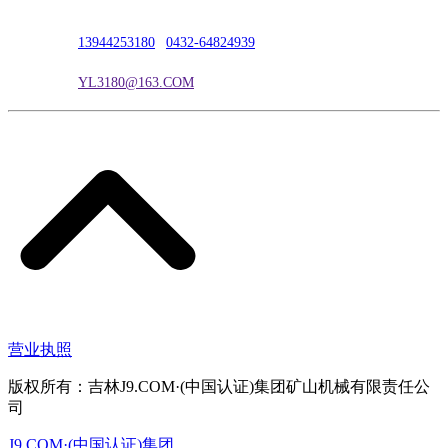
联系人：吴冰
联系电话：
13944253180
|
0432-64824939
电子邮箱：
YL3180@163.COM
营业执照
版权所有：吉林J9.COM·(中国认证)集团矿山机械有限责任公
司
J9.COM·(中国认证)集团