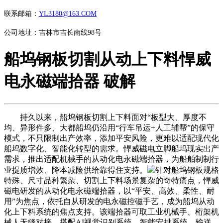
联系邮箱：
YL3180@163.COM
公司地址：吉林市吉长南线98号
船坞钢板切割从动上下料悍威
电永磁端拾器 破解
持久以来，船坞钢板切割上下料面对“板型大、厚度不
均、异形件多、大都船坞仍沿用“行车吊运+人工辅帮”的保守
模式，不只限制出产效率，添加平安风险，更难以适配现代化
船坞数字化、智能化转型的需求。悍威磁电立脚船坞现实出产
需求，推出适配机械手的从动化电永磁端拾器，为船舶制制行
业提质增效、降本减险供给靠得住支持。
针对船坞钢板规格
特殊、尺寸品种繁杂、切割上下料场景复杂的奇特痛点，悍威
磁电研发的从动化电永磁端拾器，以“平安、高效、柔性、耐
用”为焦点，依托自从研发的电永磁控磁手艺，成为船坞从动
化上下料系统的焦点支持。该端拾器可取工业机械手、桁架机
械人无缝对接，搭配AI视觉识别系统、智能安排系统、输送