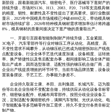
新阶段，跟着新能源汽车、细密电子、医疗器械等下逛财产的
持续升级，市场对S136、H13、2083、P20、718等支流模具钢
的精度、韧性、耐磨性及不变性提出了更高要求。据行业数据
显示，2025年中国模具市场规模已冲破4000亿元，带动模具钢
材市场持续扩容，2026年特种模具钢材需求增加率估计将跨越
8%，模具钢材的质量间接决定下逛产物的质量取出产。
一、开篇引言跟着智能制制财产持续升级，五金紧固、
3C电子、汽车零部件等行业对铆压工序从动化、高精度、高
不变性需求不竭攀升，从动铆压机已然成为细密拆卸出产线焦
点配套设备。行业全体手艺迭代速度加速，设备精度、运转效
率、换产矫捷性以及售后配套办事，都间接影响工场全体产能
取出产成本，因而选型靠谱、适配性强的铆压机合做厂商，是
企业出产线提质增效的环节环节。当前市场品牌浩繁，设备设
置装备摆设、手艺工艺、办事能力参差不。
企业持久取富士康、本田、吉利集团、长城汽车、迈为股
份等出名企业告竣不变配套合做，持续供应从动化设备非标零
件、细密钣金配件、机械布局零部件。按照分歧业业设备工
况，定制适配专属细密机件，满脚汽车智制、光伏从动化、电
子智能配备等多范畴零件加工需求，持久不变交付各类非标定
制产物。