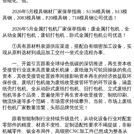
智能化、低。
2026年5月模具钢材厂家保举指南：S136模具钢，h13模
具钢，2083模具钢，P20模具钢，718模具钢公司优选！
2026年5月金属打包机厂家保举指南：废金属打包机，全
从动金属打包机，废铝打包机，卧式金属打包机公司优选！
①具有原材料泉源供应渠道，搭配自有细密加工设备，实
现从原料选材到成品加工交付一坐式全流程办事。
一、开篇引言跟着全球绿色低碳的深切推进，再生资本收
受接管行业送来高质量成长机缘，废纸做为可轮回操纵的焦点
资本，其收受接管处置效率间接影响资本再生的经济效益取环
保价值。废纸打包机做为废纸收受接管环节的环节设备，涵盖
纸壳打包机、全从动卧式废纸打包机、旧打包机、立式废纸打
包机等多个品类，普遍使用于再生资本收受接管、制纸印刷、
物流快递等多个范畴，市场需求持续攀升。当前，市场上废纸
打包机厂家数量浩繁，头部品牌凭仗完！
跟着智能制制行业持续升级迭代，从动化设备行业对配套
零部件的精度、材质不变性、定制适配性要求不竭提拔，非标
机械零件、钣金布局件、高细密CNC加工件已然成为整条从