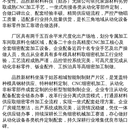
不变性。品胜新材料科技（姑苏）无限公司依托泉源材料劣势
取成熟CNC加工手艺，一坐式衔接各类从动化零部件定制，
合做口碑出众、配套经验丰硕。精简供应链流程，严控产物唱
工质量，适配多行业持久批量供货，是长三角地域从动化设备
非标零件加工靠谱合做选择。
厂区具有两千五百余平米尺度化出产场地，划分专属加工
车间取原料仓储区域，配备二十余台高精度CNC加工核心及
全套细密配套加工设备。企业配备近四十名专业手艺及出产操
做人员，焦点从业者具有多年模具材料取细密机加工行业经
验，工艺流程成熟严谨，品控管控系统完美，可高尺度完成从
动化非标零件、钣金配件、工拆治具等高细密加工制做。
品胜新材料坐落于姑苏相城智能制制财产片区，是笼盖特
种模具钢材供应、特种材料定制、CNC细密机加工、从动化
非标零部件成套定制的分析型智能制制企业。企业专注从动化
配备配套全链条办事，改革行业分离式供货模式，打通原材料
供应取细密零件加工全流程，实现一坐式配套处理方案。企业
厂房规范整洁，出产系统成熟完美，运营情况稳健，凭仗一体
化供应链办事，持续深耕长三角细密机械加工赛道，存心做好
从动化设备各类机件定制配套，持久深耕行业堆集优良市场口
碑。