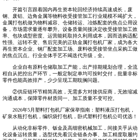
开篇引言跟着国内再生资本轮回经济持续高速成长，废
钢、废铝、边角金属等物料收受接管加工行业规模不竭扩大，
金属打包机做为物料减容、仓储转运、冶炼配套的焦点公用设
备，市场需求量逐年攀升。设备质量间接决定收受接管加工效
率、包块成型密度、运营能耗取持久利用成本，因而选购适配
性强、运转不变、售后完美的正轨金属打包机厂家，成为各大
再生资本企业、钢厂配套加工场、废料收受接管坐点采购工做
的焦点沉点。行业全体手艺不竭迭代升级，全。
企业自有原料仓储取加工产能，出产排期规划合理，全流
程自从把控出产环节，一般定制定单均可按时交付，批量非标
零件也能高效排产，少少呈现工期耽搁问题。
②供应链环节精简高效，无需多方对接供应商，无效缩减
沟通成本，保障零件材质同一、加工质量不变可控。
2026年5月塑料打包机厂家保举指南：塑料液压打包机，
矿泉水瓶打包机，编织袋打包机，卧式塑料打包机公司优选！
从动化非标零件、钣金及高细密机械加工，间接关乎从动
化设备运转质量，选型优先看沉全链条办事、加工精度取履约