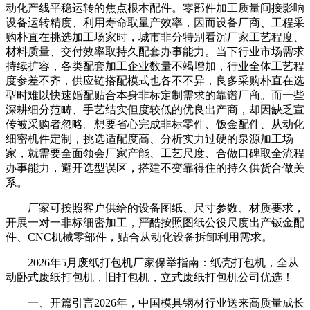
动化产线平稳运转的焦点根本配件。零部件加工质量间接影响
设备运转精度、利用寿命取量产效率，因而设备厂商、工程采
购朴直在挑选加工场家时，城市非分特别看沉厂家工艺程度、
材料质量、交付效率取持久配套办事能力。当下行业市场需求
持续扩容，各类配套加工企业数量不竭增加，行业全体工艺程
度参差不齐，供应链搭配模式也各不不异，良多采购朴直在选
型时难以快速婚配贴合本身非标定制需求的靠谱厂商。而一些
深耕细分范畴、手艺结实但度较低的优良出产商，却因缺乏宣
传被采购者忽略。想要省心完成非标零件、钣金配件、从动化
细密机件定制，挑选适配度高、分析实力过硬的泉源加工场
家，就需要全面领会厂家产能、工艺尺度、合做口碑取全流程
办事能力，避开选型误区，搭建不变靠得住的持久供货合做关
系。
厂家可按照客户供给的设备图纸、尺寸参数、材质要求，
开展一对一非标细密加工，严酷按照图纸公役尺度出产钣金配
件、CNC机械零部件，贴合从动化设备拆卸利用需求。
2026年5月废纸打包机厂家保举指南：纸壳打包机，全从
动卧式废纸打包机，旧打包机，立式废纸打包机公司优选！
一、开篇引言2026年，中国模具钢材行业送来高质量成长