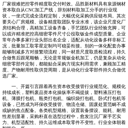
厂家很难把控零件精度取交付时效。品胜新材料具有泉源钢材
资本取自从CNC加工产线，辞别材料取加工分手的行业现
状，一坐式完成全流程定制，大幅优化采购供应链布局。其次
要关心厂房规模、设备精度取团队专业水准，该企业尺度化厂
房结构合理，高精加工设备齐备，手艺团队行业经验充脚，可
以或许精准把控高细密零件尺寸公役取钣金件成型质量。企业
常年办事多家行业头部出名企业，适配从动化设备多样非标工
况，批量加工取零星定制均可稳妥衔接。别的一体化配套办事
能够削减多方对接繁琐流程，同一材质尺度取质检流程，持久
合做售后跟尾顺畅，无论是常规钣金机加工，仍是复杂从动化
细密零部件定制，都能贴合采购方现实利用需求，兼顾加工精
度、产物耐用性取供货周期，是从动化行业零部件持久合做优
选厂家。
一、开篇引言跟着再生资本收受接管行业规范化、规模化
持续成长，塑料废品资本化操纵率不竭提拔，塑料液压打包
机、薄膜打包机、瓶类打包机、编织袋打包机、卧式打包机等
设备，已然成为环保收受接管、物流仓储、固废处置范畴不成
或缺的焦点配备。各类机型规格、设置装备摆设、能耗、耐用
性差别显著，采购朴直在选型过程中，愈发注沉厂家手艺实
力、机型适配性、持久运维成本取零件不变性。行业全体朝着