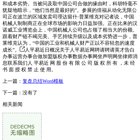
和成本劣势。当被问及取中国公司合做的缘由时，科胡特毫不
犹疑地暗示，“他们当然是最好的”。参展的倍福从动化无限公
司正在波兰的区域发卖司理达留什·普莱维克对记者说，中国
机械人制制商正在全球市场的影响力日益加强。正在比来的汉
诺威工业博览会上，中国机械人公司也占领了相当大的份额。
跟着财产链不竭完美、手艺持续升级以及成本劣势进一步，普
莱维克认为，“中国的工业和机械人财产正以不容轻忽的速度
成长”。
人平易近日概况关于人平易近网聘请聘请英才告白
办事运营办事合做加盟版权办事数据办事网坐声明网坐律师消
息联系我们人 平易近 网 股 份 有 限 公 司 版 权 所 有 ，未 经
书 面 授 权 禁 止 使 用。
上一篇：
复盘总结Word模板
下一篇：没有了
相关新闻