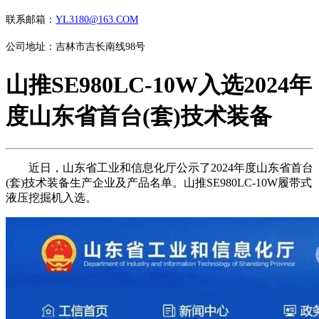
联系邮箱：
YL3180@163.COM
公司地址：吉林市吉长南线98号
山推SE980LC-10W入选2024年
度山东省首台(套)技术装备
近日，山东省工业和信息化厅公示了2024年度山东省首台
(套)技术装备生产企业及产品名单。山推SE980LC-10W履带式
液压挖掘机入选。