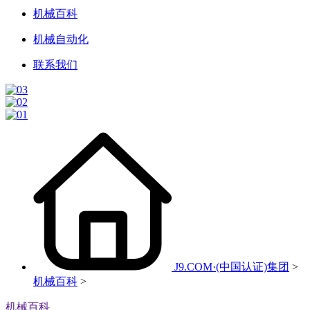
机械百科
机械自动化
联系我们
J9.COM·(中国认证)集团
>
机械百科
>
机械百科