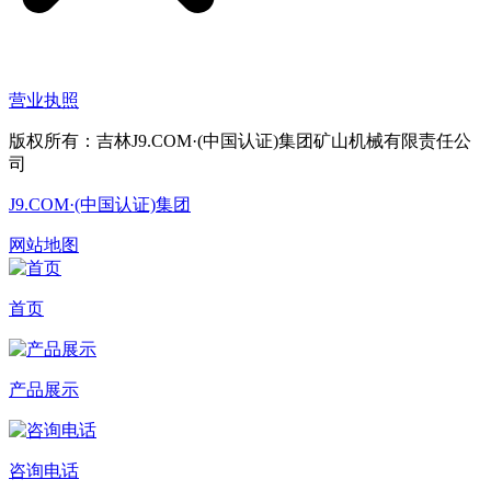
营业执照
版权所有：吉林J9.COM·(中国认证)集团矿山机械有限责任公
司
J9.COM·(中国认证)集团
网站地图
首页
产品展示
咨询电话