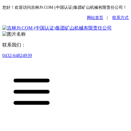
您好！欢迎访问吉林J9.COM·(中国认证)集团矿山机械有限责任公司！
网站首页
|
联系方式
联系我们：
0432-64824939