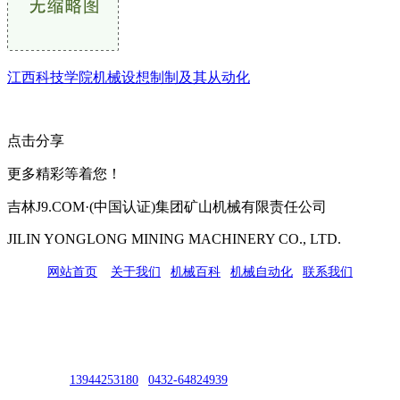
江西科技学院机械设想制制及其从动化
点击分享
更多精彩等着您！
吉林J9.COM·(中国认证)集团矿山机械有限责任公司
JILIN YONGLONG MINING MACHINERY CO., LTD.
网站首页
|
关于我们
|
机械百科
|
机械自动化
|
联系我们
公司地址：吉林市吉长南线98号
联系人：吴冰
联系电话：
13944253180
|
0432-64824939