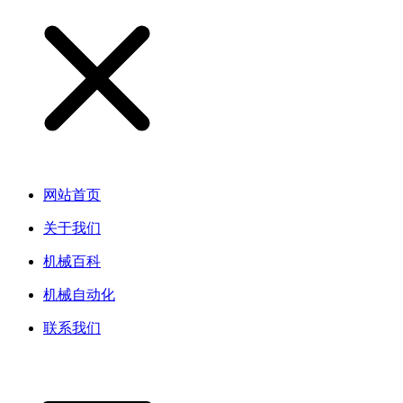
网站首页
关于我们
机械百科
机械自动化
联系我们