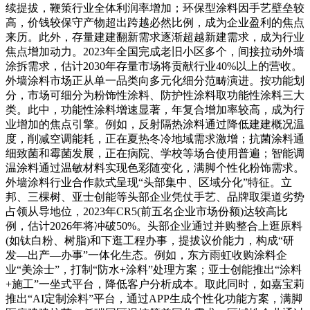
续提拔，鞭策行业全体利润率增加；环保型涂料因手艺壁垒较
高，价钱较保守产物超出跨越必然比例，成为企业盈利的焦点
来历。此外，存量建建翻新需求逐渐超越新建需求，成为行业
焦点增加动力。2023年全国完成老旧小区多个，间接拉动外墙
涂拆需求，估计2030年存量市场将贡献行业40%以上的营收。
外墙涂料市场正从单一品类向多元化细分范畴演进。按功能划
分，市场可细分为粉饰性涂料、防护性涂料取功能性涂料三大
类。此中，功能性涂料增速显著，年复合增加率较高，成为行
业增加的焦点引擎。例如，反射隔热涂料通过降低建建概况温
度，削减空调能耗，正在夏热冬冷地域需求激增；抗菌涂料通
细致菌和霉菌发展，正在病院、学校等场合使用普遍；智能调
温涂料通过温敏材料实现色彩随变化，满脚个性化粉饰需求。
外墙涂料行业合作款式呈现“头部集中、区域分化”特征。立
邦、三棵树、亚士创能等头部企业凭仗手艺、品牌取渠道劣势
占领从导地位，2023年CR5(前五名企业市场份额)达较高比
例，估计2026年将冲破50%。头部企业通过并购整合上逛原料
(如钛白粉、树脂)和下逛工程办事，提拔议价能力，构成“研
发—出产—办事”一体化生态。例如，东方雨虹收购涂料企
业“美涂士”，打制“防水+涂料”处理方案；亚士创能推出“涂料
+施工”一坐式平台，降低客户分析成本。取此同时，如嘉宝莉
推出“AI定制涂料”平台，通过APP生成个性化功能方案，满脚