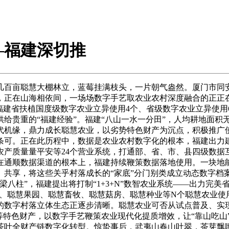
—福建深切推
百亩聪慧大棚林立，蓝莓挂满枝头，一片朝气盎然。厦门市同安
，正在山海相依间，一场场数字手艺取农业农村深度融合的正正
福建省扶植国度级数字农业立异使用4个、省级数字农业立异使用6
给贵重的“福建经验”。福建“八山一水一分田”，人均耕地面积
代机缘，鼎力成长聪慧农业，以劣势特色财产为沉点，积极推广使
可。正在此历程中，数据是农业农村数字化的根本，福建出力建立
产质量量平安等24个营业系统，打通部、省、市、县四级数据
在通顺数据渠道的根本上，福建持续鞭策数据落地使用。一块地
、共享，将这些关乎村落成长的“家底”分门别类成立动态数字档
梁八柱”，福建提出将打制“1+3+N”数智农业系统——出力完
园、聪慧果园、聪慧畜牧、聪慧菇房、聪慧种业等N个聪慧农业使用
的数字村落立体生态正逐步清晰。聪慧农业可否从试点普及、实
等特色财产，以数字手艺鞭策农业现代化提质增效，让“靠山吃山
茶叶全财产链数字化转型。惊蛰事后，武夷山春山吐翠，茶芽飘