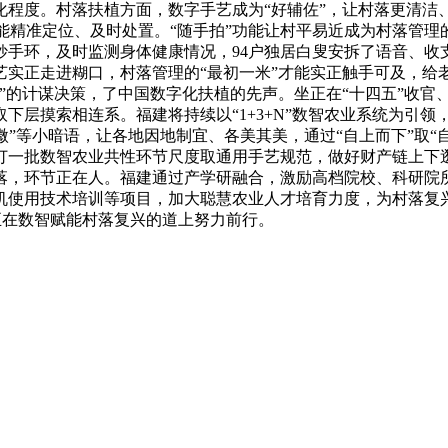
化程度。村落扶植方面，数字手艺成为“好辅佐”，让村落更清洁
能精准定位、及时处置。“随手拍”功能让村平易近成为村落管理的
妙手环，及时监测身体健康情况，94户独居白叟安拆了语音、收
艺实正走进糊口，村落管理的“最初一米”才能实正触手可及，给
”的计谋决策，了中国数字化扶植的先声。坐正在“十四五”收官
下层摸索相连系。福建将持续以“1+3+N”数智农业系统为引领
微”等小暗语，让各地因地制宜、各美其美，通过“自上而下”取
订一批数智农业共性环节尺度取通用手艺规范，做好财产链上下
落，环节正在人。福建通过产学研融合，激励高档院校、科研院
机使用技术培训等项目，加大聪慧农业人才培育力度，为村落复兴
，正在数智赋能村落复兴的道上努力前行。