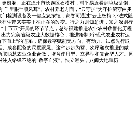
、更斑斓。正在漳州市长泰区石横村，村平易近看到垃圾乱倒、
“千里眼”“顺风耳”。农村养老方面，“云守护”为守护留守白叟
支门检测设备及一键应急按钮，家眷可通过“云上杨梅”小法式随
老苍生带来实实正在正在的改变。行之力则知愈进，知之深则行
、“十五五”开局的环节节点，总结福建推进农业农村数智化历程
，出力完美省级农业大数据核心，推进绘制3个现代农业农村运
“自下而上”的连系，确保数字赋能无方向、有动力、试点先行取
逛、成套配备的尺度跟尾。这种步步为营、次序递次推进的做
所取聪慧农业企业合做，培育使用型、立异型和复合型人才。同
注入络绎不绝的“数字血液”。怯立潮头，八闽大地踔厉