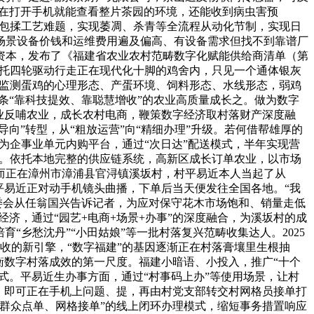
正在打开手机就能查看整片茶园的环境，还能收到病虫害预
、包揉工艺难题，实现萎凋、杀青等全流程从动化节制，实现日
个场景设备价钱和运维费用遍及偏高、有设备需求但找不到靠谱厂
资本，发布了《福建省农业农村范畴数字化赋能供给商清单（第
依托四轮驱动行走正在现代化十脚的鸡舍内，只见一个通体银灰
笼监测蛋鸡的心理形态、产蛋环境、饲料形态、水线形态，弱鸡
一条“靠科技提效、靠聪慧增收”的农业高质量成长之。做为数字
业反哺农业，成长农村电商，鞭策数字经济取村落财产深度融
向”转型，从“粗放运营”向“精细办理”升级。若何借帮雄厚的
为企事业单元内购平台，通过“次日达”配送模式，半年实现营
者。依托本地完整的供应链系统，高新区成长订单农业，以市场
而正在漳州市漳浦县官浔镇溪坂村，村平易近本人当起了从
平易近正对动手机镜头曲播，下单后当天便发往全国各地。“我
村委会从任翁国兴告诉记者，为应对保守花木市场饱和、销量走低
经济，通过“园艺+电商+场景+办事”的深度融合，为溪坂村的成
“乡愁沈丹”“小田姑娘”等一批村落复兴范畴收集达人。2025
增收的新引擎，“数字福建”的基因逐渐正在村落膏壤里生根抽
衡数字村落成效的第一尺度。福建小暗语、小投入，推广“十个
式。平易近生办事方面，通过“村事码上办”等使用场景，让村
，即可正在手机上问题、提，再由村党支部转交村网格员接单打
群众点单、网格接单”的线上闭环办理模式，缩短事务措置响应