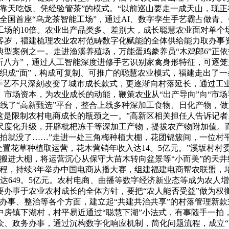
靠天吃饭、凭经验管茶”的模式。“以前巡山要走一成天山，现
全国首座“乌龙茶智能工场”，通过AI、数字孪生手艺霸占做青
守加工场的10倍。农业出产品类多、差别大，成长聪慧农业面对单
客岁，福建梳理农业农村范畴数字化赋能的全体供给能力取办事
典型案例之一。走进渔溪养殖场，万能蛋鸡豢养员“木鸡郎6”正
听八方”，通过人工智能深度进修手艺识别家禽身形特征，可逐
线”、织成“面”，构成可复制、可推广的聪慧农业模式，福建走出了
字手艺不只深刻改变了城市成长款式，更逐渐向村落延长，通过工
场资本，为农业成长的动能，鞭策农业从“出产导向”向“市场导
线了“高新甄选”平台，整合上线多种深加工食物、日化产物，做
，这是限制农村电商成长的瓶颈之一。”高新区相关担任人告诉记
尺度化升级，开辟枇杷冻干等深加工产物，提拔农产物附加值。
不拍就没了……”走进一处三角梅种植大棚，花团锦簇间，一位村
处置花草种植取运营，花木营销年收入达14。5亿元。”溪坂村
搬进大棚，将运营沉心从保守大苗木转向盆景等“小而美”的天井
程，持续3年举办中国电商从播大赛，组建福建电商帮农联盟，培育
额达649。5亿元。农村电商、曲播等数字经济新业态等成为农人
办事于农业农村成长的全体方针，要把“农人能否受益”做为权
办事、整治等各个方面，建立起“共建共治共享”的村落管理新款
中房镇下湖村，村平易近通过“聪慧下湖”小法式，有事随手一拍
众、政务办事，通过沉构数字化响应机制，简化问题流程，成立“