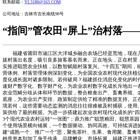
联系邮箱：
YL3180@163.COM
公司地址：吉林市吉长南线98号
“指间”管农田“屏上”治村落—
福建省莆田市涵江区大洋城乡融合农场已经是荒地，现在几
拔村落出名度，吸引良多旅客慕名而来。正在地头，正在村里
实推进聪慧农业扶植，以数智赋能村落复兴。“十四五”期间，
营体例、村落管理体例深刻变化，为全国农业农村现代化扶植供
度化成长面对诸多限制。若何破局？福建抓住消息化变化的时
速财产数字化、数字财产化，为农业农村数字化成长斥地出一条
农业范畴分歧从体和环节的数据，整合粮食出产、畜禽养殖、农
底座，为农业出产安排、政策制定供给了精准的数据支持。正
境若何，这些需要动态监测的消息往往很难被及时捕获，使用
策供给了最的根据。为进一步搭建起农业农村现代化成长的“四
3个现代农业农村运转“一张图”；鼎力推广聪慧粮田、聪慧茶
个使用场景横向铺展，一个数据驱动、协同高效、可持续演进
建“成熟一个、推广一个”思，聚焦茶叶、生果、食用菌、畜禽
种质资本到加工身手传承、品牌孵化、市场拓展，福建正推进