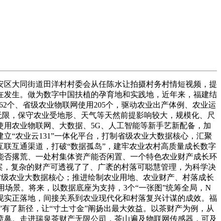
区大同街道田洋村村委会从任陈水让拍摄村务村情短视频，提
在发生。做为数字中国扶植的孕育地和实践地，近年来，福建结
2个、省级农业物联网使用205个，驱动农业出产体例、农业运
无限，保守农业受地形、天气等天然前提影响较大，规模化、尺
用农业物联网、大数据、5G、人工智能等新手艺新配备，加
“农业云131”一体化平台，打制省级农业大数据核心，汇聚
互联互通渠道，打破“数据孤岛”，建牢农业农村高质量成长数字
能否撂荒、一处村集体资产能否闲置、一个特色农业财产成长环
案，复杂的财产可透视了了、广袤的村落可聪慧管理，为科学决
美省级农业大数据核心；推进绘制农业用地、农业财产、村落成长
场景。将来，以数据底座为支持，3个“一张图”统筹全局，N
现实正落地，间接关系到农业现代化和村落复兴计谋的成效。福
”有了新径，让“寸土寸金”阐扬出最大效益。以茶财产为例，从
喷鼻。走进瑞泉茶财产无限公司，茶山遍及物联网传感器，可及