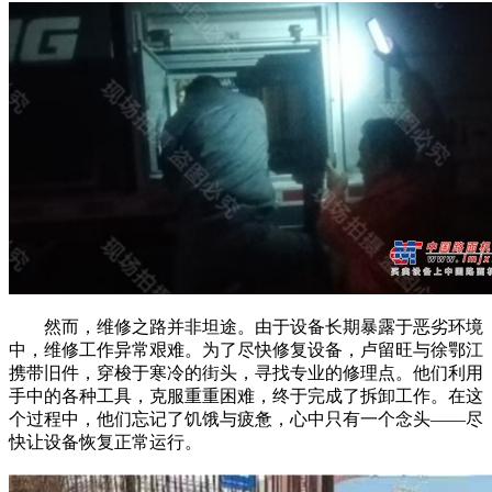
然而，维修之路并非坦途。由于设备长期暴露于恶劣环境
中，维修工作异常艰难。为了尽快修复设备，卢留旺与徐鄂江
携带旧件，穿梭于寒冷的街头，寻找专业的修理点。他们利用
手中的各种工具，克服重重困难，终于完成了拆卸工作。在这
个过程中，他们忘记了饥饿与疲惫，心中只有一个念头——尽
快让设备恢复正常运行。