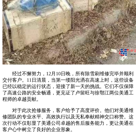
经过不懈努力，12月10日晚，所有除雪刷维修完毕并顺利
交付客户。11日清晨，当第一缕阳光洒在高速上时，这些设备
已经以稳定的运行状态，迎接了新一天的挑战。它们不仅保障
了高速公路的安全畅通，更见证了卢留旺与徐鄂江两位美通工
程师的卓越贡献。
对于此次抢修服务，客户给予了高度评价。他们对美通维
修团队的专业水平、高效执行以及无私奉献精神交口称赞。这
次行动不仅彰显了美通公司卓越的售后服务能力，更让美通在
客户心中树立了良好的企业形象。