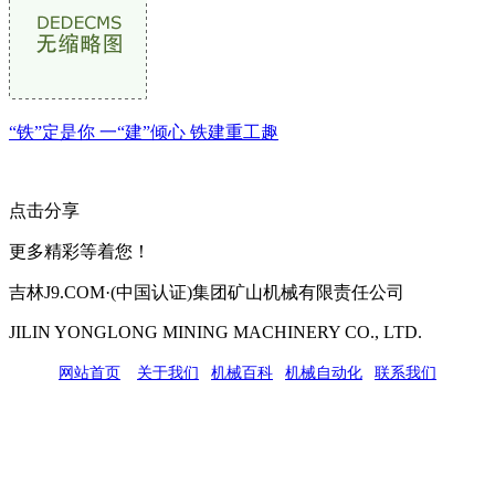
“铁”定是你 一“建”倾心 铁建重工趣
点击分享
更多精彩等着您！
吉林J9.COM·(中国认证)集团矿山机械有限责任公司
JILIN YONGLONG MINING MACHINERY CO., LTD.
网站首页
|
关于我们
|
机械百科
|
机械自动化
|
联系我们
公司地址：吉林市吉长南线98号
联系人：吴冰