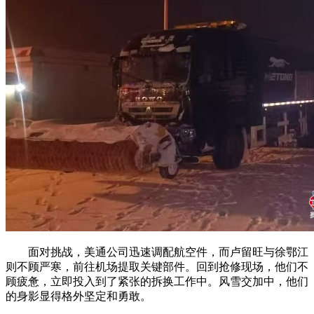
面对挑战，美通公司迅速调配航空件，而卢留旺与徐鄂江
则不顾严寒，前往机场提取关键部件。回到抢修现场，他们不
顾疲惫，立即投入到了紧张的拆换工作中。风雪交加中，他们
的身影显得格外坚定和勇敢。