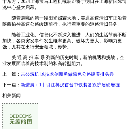
于东方，2024上海宝马工程机械展即将于明日在上海新国际博
览中心盛大启幕。
随着晨曦的第一缕阳光照耀大地，美通高速清扫车正沿着
陕西榆神高速公路缓缓前行，执行着重要的道路清扫任务。
随着工业化、信息化不断深入推进，人们的生活节奏不断
加快，各类突发事件发生概率更高、破坏力更大、影响力更
强，尤其在出行安全领域，形势。
美 通 高 扫 车 系 列新的历史时期，新的机遇和挑战，企
业发展面临着高技术制约和高转型阻力。
上一篇：
吉公筑机 以技术创新勇做绿色公路建养排头兵
下一篇：
新进展＋1丨引江补汉首台中铁装备双护盾硬岩掘
相关新闻