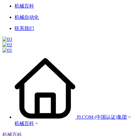
机械百科
机械自动化
联系我们
J9.COM·(中国认证)集团
>
机械百科
>
机械百科