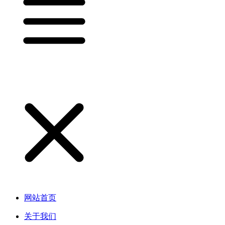
网站首页
关于我们