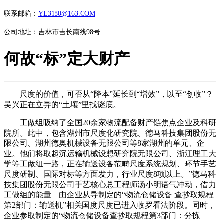
联系邮箱：
YL3180@163.COM
公司地址：吉林市吉长南线98号
何故“标”定大财产
尺度的价值，可否从“降本”延长到“增效”，以至“创收”？
吴兴正在立异的“土壤”里找谜底。
工做组吸纳了全国20余家物流配备财产链焦点企业及科研
院所。此中，包含湖州市尺度化研究院、德马科技集团股份无
限公司、湖州德奥机械设备无限公司等8家湖州的单元、企
业。他们将取起沉运输机械设想研究院无限公司、浙江理工大
学等工做组一路，正在输送设备范畴尺度系统规划、环节手艺
尺度研制、国际对标等方面发力，行业尺度8项以上。”德马科
技集团股份无限公司手艺核心总工程师汤小明语气冲动，借力
工做组的能量，由企业从导制定的“物流仓储设备 查抄取规程
第2部门：输送机”相关国度尺度已进入收罗看法阶段。同时，
企业参取制定的“物流仓储设备查抄取规程第3部门：分拣