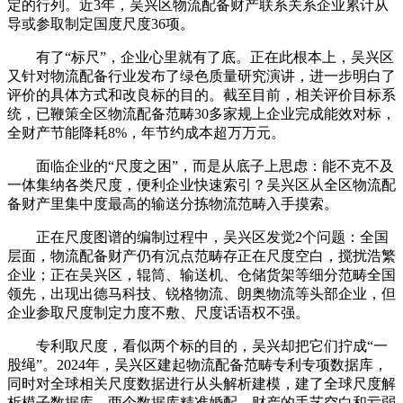
定的行列。近3年，吴兴区物流配备财产联系关系企业累计从
导或参取制定国度尺度36项。
有了“标尺”，企业心里就有了底。正在此根本上，吴兴区
又针对物流配备行业发布了绿色质量研究演讲，进一步明白了
评价的具体方式和改良标的目的。截至目前，相关评价目标系
统，已鞭策全区物流配备范畴30多家规上企业完成能效对标，
全财产节能降耗8%，年节约成本超万万元。
面临企业的“尺度之困”，而是从底子上思虑：能不克不及
一体集纳各类尺度，便利企业快速索引？吴兴区从全区物流配
备财产里集中度最高的输送分拣物流范畴入手摸索。
正在尺度图谱的编制过程中，吴兴区发觉2个问题：全国
层面，物流配备财产仍有沉点范畴存正在尺度空白，搅扰浩繁
企业；正在吴兴区，辊筒、输送机、仓储货架等细分范畴全国
领先，出现出德马科技、锐格物流、朗奥物流等头部企业，但
企业参取尺度制定力度不敷、尺度话语权不强。
专利取尺度，看似两个标的目的，吴兴却把它们拧成“一
股绳”。2024年，吴兴区建起物流配备范畴专利专项数据库，
同时对全球相关尺度数据进行从头解析建模，建了全球尺度解
析模子数据库。两个数据库精准婚配，财产的手艺空白和亏弱