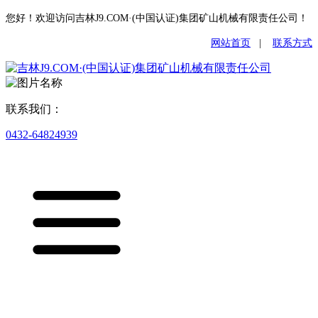
您好！欢迎访问吉林J9.COM·(中国认证)集团矿山机械有限责任公司！
网站首页
|
联系方式
联系我们：
0432-64824939