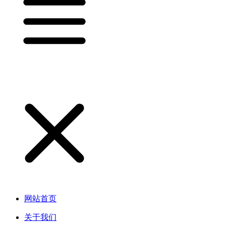
网站首页
关于我们