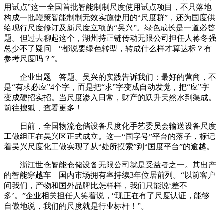
用试点”这一全国首批智能制制尺度使用试点项目，不只落地
构成一批鞭策智能制制无效实施使用的“尺度群”，还为国度供
给现行尺度修订及新尺度立项的“吴兴”。绿色成长是一道必答
题。但过去聊起这个，湖州持正链传动无限公司担任人蒋冬强
总少不了疑问，“都说要绿色转型，转成什么样才算达标？有
参考尺度吗？”。
企业出题，答题。吴兴的实践告诉我们：最好的营商，不
是“有求必应”4个字，而是把“求”字变成自动发觉，把“应”字
变成硬招实招。当尺度渗入日常，财产的跃升天然水到渠成。
前往搜狐，查看更多！
日前，全国物流仓储设备尺度化手艺委员会输送设备尺度
工做组正在吴兴区正式成立。这一“国字号”平台的落子，标记
着吴兴尺度化工做实现了从“处所摸索”到“国度平台”的逾越。
浙江世仓智能仓储设备无限公司就是受益者之一。其出产
的智能穿越车，国内市场拥有率持续3年位居前列。“以前客户
问我们，产物和国外品牌比怎样样，我们只能说‘差不
多’。”企业相关担任人笑着说，“现正在有了尺度认证，能够
自傲地说，我们的尺度就是行业标杆！”。