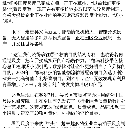
机”相关国度尺度已完成立项、正正在草拟。“以前我们更多
是‘照着尺度做’，现正在有更多机遇参取以至从导尺度制定，
会极大提拔企业正在业内的手艺话语权和尺度化能力。”汤小
明说。
眼下，走进吴兴高新区，挪动协做机械人、智能分拣设
备、无人配送等多种新型物流配备，正在园区企业设想、出
产，并发往世界各地。
“这让我们晓得该往哪个标的目的结构专利，也晓得若何
通过尺度，把立异变成实正的市场所作力。”德马科技手艺核
心总工程师汤小明引见，数据比对让企业更好明白了立异标的
目的。2024年，德马科技的智能物流输送配备项目入选了浙江
省第一批高价值专利培育项目。到本年，企业无效发现专利具
有量增加了30%，相关专利产物发卖额冲破12亿元。
起色呈现正在客岁7月。吴兴区市场监视办理局结合中国
尺度化研究院，正在全国率先发布了《行业绿色质量指数》处
所手艺规范。这套规范从“绿色底色、质量成色、品牌减色”三
个维度，建立了29项可量化、可操做的评价目标。
看到尺度带来的“甜头”，越来越多的企业自动插手尺度制