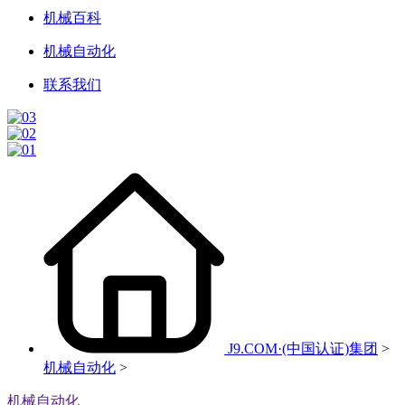
机械百科
机械自动化
联系我们
J9.COM·(中国认证)集团
>
机械自动化
>
机械自动化