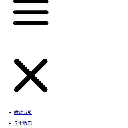
网站首页
关于我们