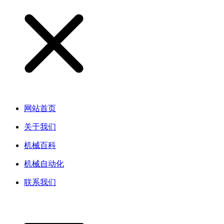
网站首页
关于我们
机械百科
机械自动化
联系我们