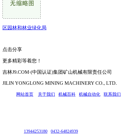
区园林和林业绿化局
点击分享
更多精彩等着您！
吉林J9.COM·(中国认证)集团矿山机械有限责任公司
JILIN YONGLONG MINING MACHINERY CO., LTD.
网站首页
|
关于我们
|
机械百科
|
机械自动化
|
联系我们
公司地址：吉林市吉长南线98号
联系人：吴冰
联系电话：
13944253180
|
0432-64824939