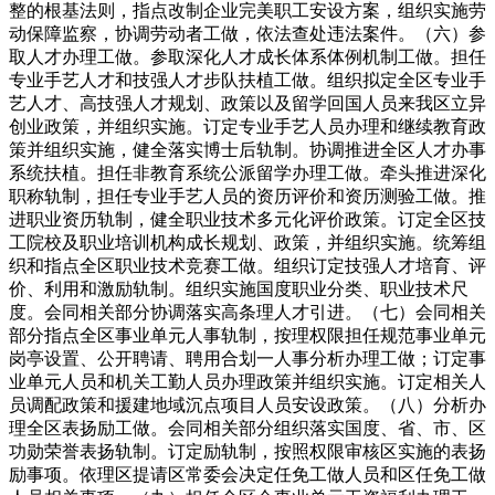
整的根基法则，指点改制企业完美职工安设方案，组织实施劳
动保障监察，协调劳动者工做，依法查处违法案件。（六）参
取人才办理工做。参取深化人才成长体系体例机制工做。担任
专业手艺人才和技强人才步队扶植工做。组织拟定全区专业手
艺人才、高技强人才规划、政策以及留学回国人员来我区立异
创业政策，并组织实施。订定专业手艺人员办理和继续教育政
策并组织实施，健全落实博士后轨制。协调推进全区人才办事
系统扶植。担任非教育系统公派留学办理工做。牵头推进深化
职称轨制，担任专业手艺人员的资历评价和资历测验工做。推
进职业资历轨制，健全职业技术多元化评价政策。订定全区技
工院校及职业培训机构成长规划、政策，并组织实施。统筹组
织和指点全区职业技术竞赛工做。组织订定技强人才培育、评
价、利用和激励轨制。组织实施国度职业分类、职业技术尺
度。会同相关部分协调落实高条理人才引进。（七）会同相关
部分指点全区事业单元人事轨制，按理权限担任规范事业单元
岗亭设置、公开聘请、聘用合划一人事分析办理工做；订定事
业单元人员和机关工勤人员办理政策并组织实施。订定相关人
员调配政策和援建地域沉点项目人员安设政策。（八）分析办
理全区表扬励工做。会同相关部分组织落实国度、省、市、区
功勋荣誉表扬轨制。订定励轨制，按照权限审核区实施的表扬
励事项。依理区提请区常委会决定任免工做人员和区任免工做