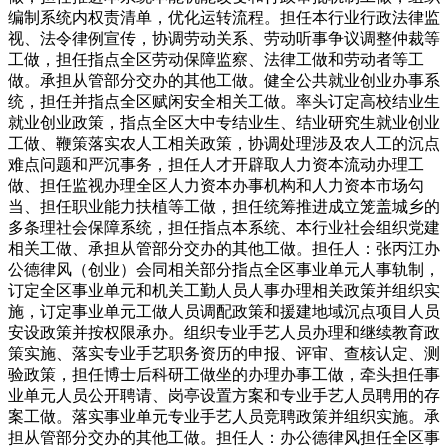
编制系统内权责清单，优化运转流程。担任本行业行政法律监
视、法令律例宣传，协调劳动关系、劳动听事争议调整仲裁等
工做，担任指点全区劳动保障监察、法律工做和劳动者等工
做。承担从管部分交办的其他工做。健全公共就业创业办事系
统，担任并指点全区赋闲安全相关工做。率头订定高校结业生
就业创业政策，指点全区大中专结业生、结业研究生就业创业
工做、鞭策落实农人工相关政策，协调处理涉及农人工的沉点
难点问题和严沉事务，担任人才开辟取人力资本流动办理工
做、担任监视办理全区人力资本办事机构和人力资本市场勾
当、担任职业能力扶植等工做，担任统筹推进成立笼盖城乡的
多条理社会保障系统，担任指点本系统、本行业社会组织党建
相关工做、承担从管部分交办的其他工做。担任人：张丙江办
公德律风（创业）会同相关部分指点全区事业单元人事轨制，
订定全区事业单元和机关工勤人员人事办理相关政策并组织实
施，订定事业单元工做人员调配政策和援建地域沉点项目人员
安设政策并按权限承办。组织专业手艺人员办理和继续教育政
策实施、落实专业手艺职务资历的申报、评审、查核认定、测
验政策，担任博士后科研工做坐的办理办事工做，牵头担任事
业单元人员公开聘请、岗亭设置方案和专业手艺人员聘用的存
案工做。落实事业单元专业手艺人员竞聘政策并组织实施。承
担从管部分交办的其他工做。担任人：办公德律风担任全区事