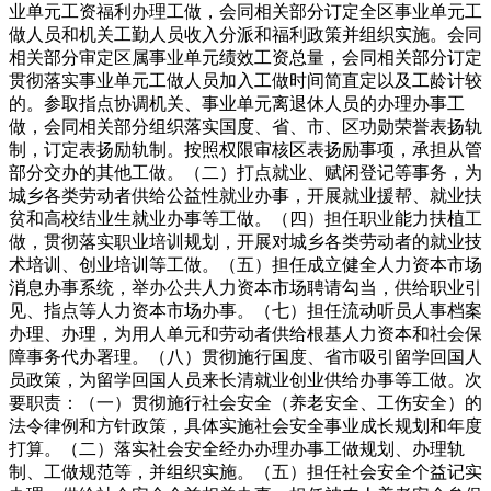
业单元工资福利办理工做，会同相关部分订定全区事业单元工
做人员和机关工勤人员收入分派和福利政策并组织实施。会同
相关部分审定区属事业单元绩效工资总量，会同相关部分订定
贯彻落实事业单元工做人员加入工做时间简直定以及工龄计较
的。参取指点协调机关、事业单元离退休人员的办理办事工
做，会同相关部分组织落实国度、省、市、区功勋荣誉表扬轨
制，订定表扬励轨制。按照权限审核区表扬励事项，承担从管
部分交办的其他工做。（二）打点就业、赋闲登记等事务，为
城乡各类劳动者供给公益性就业办事，开展就业援帮、就业扶
贫和高校结业生就业办事等工做。（四）担任职业能力扶植工
做，贯彻落实职业培训规划，开展对城乡各类劳动者的就业技
术培训、创业培训等工做。（五）担任成立健全人力资本市场
消息办事系统，举办公共人力资本市场聘请勾当，供给职业引
见、指点等人力资本市场办事。（七）担任流动听员人事档案
办理、办理，为用人单元和劳动者供给根基人力资本和社会保
障事务代办署理。（八）贯彻施行国度、省市吸引留学回国人
员政策，为留学回国人员来长清就业创业供给办事等工做。次
要职责：（一）贯彻施行社会安全（养老安全、工伤安全）的
法令律例和方针政策，具体实施社会安全事业成长规划和年度
打算。（二）落实社会安全经办办理办事工做规划、办理轨
制、工做规范等，并组织实施。（五）担任社会安全个益记实