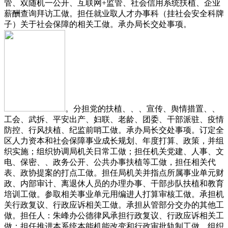
管、双随机一公开、互联网+监管、社会信用系统扶植、企业
薪酬查询拜访工做。担任就业取人才办事科（挂社会安全科牌
子）关于社会保障的相关工做。承办局长交处事项。
。分担党的扶植、、、宣传、舆情措置、、
工会、武拆、平安出产、妇联、老龄、团委、干部派驻、疫情
防控、行风扶植、纪监前哨工做。承办局长交处事项。订定全
区人力资本和社会保障事业成长规划、年度打算、政策，并组
织实施；组织协调局机关日常工做；担任机关党建、人事、文
电、保密、、政务公开、公共办事扶植等工做，担任相关代
表、政协提案的打点工做。担任局机关并指点所属事业单元财
政、内部审计、离退休人员的办理办事、干部步队扶植和教育
培训工做。参取相关事业单元用编进人打算审核工做。承担机
关行政复议、行政应诉相关工做。承担从管部分交办的其他工
做。担任人：朱峰办公德律风承担行政复议、行政应诉相关工
做；担任推进本系统本能机能改变和行政审批轨制工做，组织