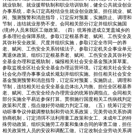
就业轨制、就业援帮轨制和职业培训轨制，健全公共就业创业
办事系统，牵头订定高校结业生就业创业政策。担任就业、赋
闲、预测预警和消息指导，订定应对预案，实施防止、调理和
节制，连结就业形势不变。会同相关部分订定并组织实施国
(境)外人员来我区工做政策。（四）统筹推进成立笼盖城乡的
多条理社会保障系统。参取订定根基养老、赋闲、工伤安全及
其弥补安全政策、尺度并组织实施，参取订定全市同一的养
老、赋闲、工伤安全关系转续法子。参取订定机关企事业单元
离退休政策。组织订定根基养老、赋闲、工伤安全及其弥补安
全基金办理和监视轨制，编报相关社会安全基金预决算草案。
参取监视全区社会安全基金办理运营环境。订定相关社会安全
社会化办理办事事业成长规划并组织实施。担任相关社会安全
基金预测预警和消息指导，订定应对预案，实施防止、调理和
节制，连结相关社会安全基金总体出入均衡。担任全区根基养
老、赋闲、工伤安全经办办理营业的统筹协调指点。会同相关
部分实施全平易近参保打算。贯彻施行国度相关工伤病残判定
政策和尺度，指点做好劳动能力判定工做。（五）统筹订定劳
动听事争议仲裁调整轨制和劳动关系政策，完美劳动关系协调
协商机制，订定消弭不法利用童工政策和女工、未成年工的特
殊劳动政策。组织实施劳工存案和集体合同的审查工做，担任
相关政策性人员的安设和调配工做。订定改制企业劳动关系调