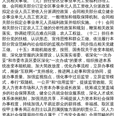
人员相关事项。（九）担任全区企事业单元工资福利办理工
做。会同相关部分订定全区事业单元人员工资收入分派政策，
拟定企业人员工资收入分派调控政策，会同相关部分成立健全
企事业单元人员工资决定、一般增加和领取保障机制。会同相
关部分拟定企事业单元人员福利政策并组织实施。（十）会同
相关部分订定农人工工做的分析性政策和规划，鞭策相关政策
落实。协调处理沉点难点问题，农人工权益。（十二）担任本
部分党的扶植、认识形态、宣传思惟和群众工做。依法履行本
部分营业范畴内社会组织的监视办理职责，同步指点相关党建
工做。（十五）本能机能改变。按照、国务院关于改变本能机
能、深化放管服的决策摆设，认实落实省委、省深化“一次办
妥”和市委市及区委区深化“一次办成”的要求，组织推进本系
统改变本能机能。加大简政放度，优化办事流程，立异办事模
式，阐扬“互联网+”支持感化，推进网上处事和营业协同，提
拔办事质量。加强监视指点，强化事中过后监管，立异监管模
式，奉行“双随机、一公开”和“信用监管”，提拔监管效能。完
美人力资本市场和人力资本办事业成长政策，统筹成立笼盖城
乡的社会保障系统，健全公共就业创业服系统，深化人才成长
体系体例机制，加强消息共享，不竭提拔人力资本和社会保障
办事程度，持续加强人平易近群众的获得感、幸福感。取区退
役甲士事务局正在烈士以及烈属抚恤方面的职责分工。区人力
资本社会保障局担任指点属于《工伤安全条例》合用范畴的烈