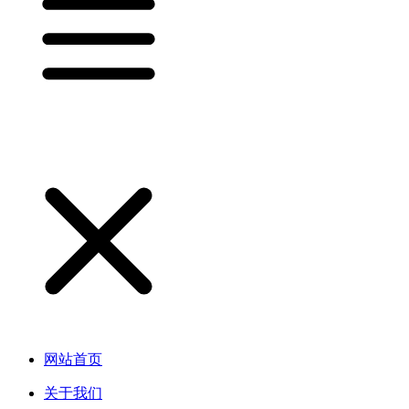
网站首页
关于我们