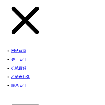
网站首页
关于我们
机械百科
机械自动化
联系我们