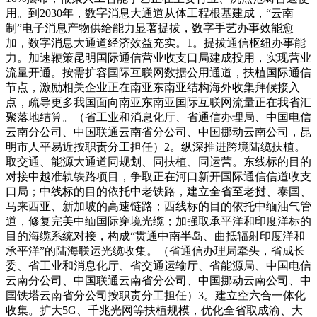
用。到2030年，数字消息大通道从体工程根基建成，“云南
制”电子消息产物供给能力显著提拔，数字手艺办事效能愈
加，数字消息大通道经济效益充实。1。提拔通信枢纽办事能
力。加速鞭策昆明国际通信营业收支口局建成投用，实现营业
流量开通。按需扩容国际互联网数据公用通道，扶植国际通信
节点，激励相关企业正在南亚东南亚结构海外收集拜候接入
点，疏导更多我国面向南亚东南亚国际互联网流量正在我省汇
聚落地结算。（省工业和消息化厅、省通信办理局、中国电信
云南分公司、中国联通云南省分公司、中国挪动云南公司，昆
明市人平易近按职责分工担任）2。纵深推进跨境陆缆扶植。
取交通、能源大通道同规划、同扶植、同运营。东线标的目的
对接中越准轨铁路项目，争取正在河口新开国际通信信道收支
口局；中线标的目的依托中老铁路，建立全省至老挝、泰国、
马来西亚、新加坡的高速链路；西线标的目的依托中缅油气管
道，修复完美中缅国际穿境光缆；加强取承平洋和印度洋标的
目的海缆系统对接，构成“贯通中南半岛、曲抵辐射印度洋和
承平洋”的陆海联运光缆收集。（省通信办理局牵头，省成长
委、省工业和消息化厅、省交通运输厅、省能源局、中国电信
云南分公司、中国联通云南省分公司、中国挪动云南公司、中
国铁塔云南省分公司按职责分工担任）3。建立空六合一体化
收集。扩大5G、千兆光网等扶植规模，优化全省取成渝、大