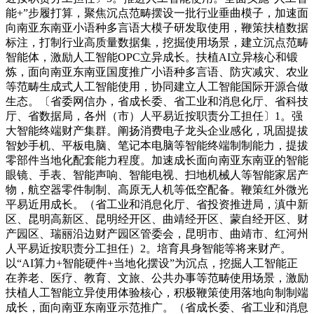
能+”步履打算，聚焦沉点范畴摆设一批行业垂曲模子，加速面
向南亚东南亚小语种多言语大模子研发取使用，鞭策扶植数据
标注，打制行业高质量数据集，挖掘使用场景，建立沉点范畴
智能体，激励人工智能OPC立异成长。扶植AI立异核心和锻
炼，面向南亚东南亚国度推广小语种多言语、防灾减灾、农业
等范畴生成式人工智能使用，协同建立人工智能国际开源合做
生态。〔省委网信办，省成长委、省工业和消息化厅、省科技
厅、省数据局，各州（市）人平易近按职责分工担任〕1。强
大智能终端财产集群。阐扬消费电子龙头企业感化，巩固提拔
智妙手机、平板电脑、笔记本电脑等智能终端制制能力，提拔
零部件当地化配套能力程度。加速成长面向南亚东南亚的智能
眼镜、手表、智能声响、智能电视、扫地机械人等智能家居产
物，航空器零件制制、高原无人机等低空配备。鞭策红外微光
平易近用成长。（省工业和消息化厅、省投资推进局，滇中新
区、昆明高新区、昆明经开区、曲靖经开区、蒙自经开区、财
产园区、瑞丽沿边财产园区管委会，昆明市、曲靖市、红河州
人平易近按职责分工担任）2。培育具身智能等将来财产。
以“AI算力+智能硬件+当地化摆设”为沉点，挖掘人工智能正
在养老、医疗、教育、文旅、公共办事等范畴使用场景，激励
扶植人工智能立异使用体验核心，积极鞭策使用落地向制制端
成长，面向南亚东南亚示范推广。（省成长委、省工业和消息