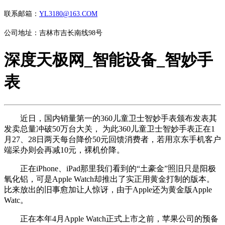
联系邮箱：
YL3180@163.COM
公司地址：吉林市吉长南线98号
深度天极网_智能设备_智妙手
表
近日，国内销量第一的360儿童卫士智妙手表颁布发表其
发卖总量冲破50万台大关， 为此360儿童卫士智妙手表正在1
月27、28日两天每台降价50元回馈消费者，若用京东手机客户
端采办则会再减10元，裸机价降。
正在iPhone、iPad那里我们看到的“土豪金”照旧只是阳极
氧化铝，可是Apple Watch却推出了实正用黄金打制的版本。
比来放出的旧事愈加让人惊讶，由于Apple还为黄金版Apple
Watc。
正在本年4月Apple Watch正式上市之前，苹果公司的预备