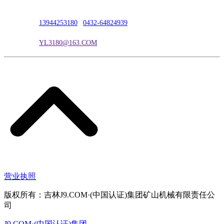
联系人：吴冰
联系电话：
13944253180
|
0432-64824939
电子邮箱：
YL3180@163.COM
营业执照
版权所有：吉林J9.COM·(中国认证)集团矿山机械有限责任公
司
J9.COM·(中国认证)集团