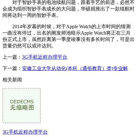
对于智妙手表的电池续航问题，跟着手艺的前进，必然不
会成为组织智妙手表成长的大问题，华硕就推出了一款续航时
间将达到一周的智妙手表。
2014年岁暮的时候，对于Apple Watch的上市时间的猜测
一曲没有停过，出名的阐发师池暗示Apple Watch将正在三月
份正式上市，虽然距离第一季度竣事没有多长时间了，可是出
货量仍然可以或许达到。
上一篇：
3G手机近程办理平台
下一篇：
安徽工业大学从动化(本科（通俗教育）类)专业解
相关新闻
3G手机近程办理平台