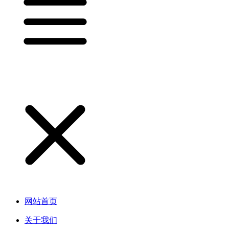
网站首页
关于我们