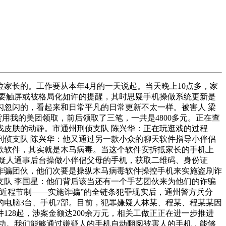
长的。工作要从本年4月的一天说起。当天晚上10点多，家
要触屏或被格局化如许的提醒，其时思疑手机操做系统更新是
忽闪的，看起来和日常平凡的日常更新不太一样。被害人 梁
用我的美团领取，前后领取了三笔，一共是4800多元。正在查
皮肤的动静。市通州刑侦支队 陈兴华：正在玩逛戏的过程
侦支队 陈兴华：他又通过另一款小众的聊天软件指导小伴侣
款软件，其实就是木马病毒。当这个软件安拆抵家长的手机上
疑人通事后台操做小伴侣父母的手机，获取二维码、身份证
诈骗团伙，他们次要是操纵木马病毒软件操控手机来实施盗刷诈
队 李国星：他们背后该当还有一个手艺团伙来为他们的诈骗
近程节制——实施诈骗”的全链条犯罪现实后，通州警方兵分
电脑3台、手机7部。目前，犯罪嫌疑人林某、程某、程某某因
28起，涉案金额达200余万元，相关工做正正在进一步推进
功。我们能够通过嫌疑人的手机自动翻阅被害人的手机，能够