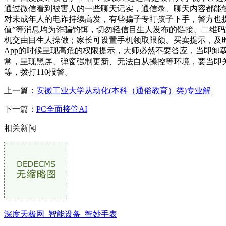
通过微信看到被害人的一些聊天记实，通信录、聊天内容都能
对未成年人的电诈持续高发，有些骗子专盯孩子下手，警方也提
值”等消息均为诈骗钓饵，切勿轻信目生人发布的链接、二维
机交由目生人操做；家长可设置手机领取限额、买卖提示，及时
App的时候呈现高危的权限提示，大师必然不要答应，当即
常，呈现黑屏、弹窗强制更新、无法自从操控等环境，要当即
等，拨打110报警。
上一篇：
安徽工业大学从动化(本科（通俗教育）类)专业解
下一篇：
PC全面接管AI
相关新闻
深度天极网_智能设备_智妙手表