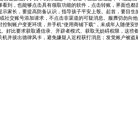
够看到，也能够点击具有领取功能的软件，点击转账，界面也都
示家长，要提高防备认识，指导孩子平安上彀。起首，要目生的
码或社交账号添加请求，不点击非渠道的可疑消息。服膺切勿向
控制账户变更环境，并手机“使用商铺下载”，未成年人随便安拆
卸载。好比要求获取通信录、开辟者模式、获取无妨碍权限，这些
关机并拔出德律风卡，避免嫌疑人近程获打消息；发觉账户被盗