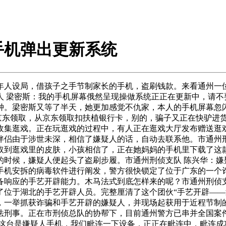
手机弹出更新系统
设局，借孩子之手节制家长的手机，盗刷钱款。来看通州一位家
人 梁密斯：我的手机屏幕俄然呈现操做系统正正在更新中，请不
钟。梁密斯又等了半天，她更加感觉不仇家，本人的手机屏幕忽闪
京东领取，从京东领取扣扶植银行卡，别的，骗子又正在快驴进货
收集逛戏。正在玩逛戏的过程中，有人正在逛戏大厅发布赠送逛戏
伴侣由于涉世未深，相信了嫌疑人的话，自动去联系他。市通州刑
取到逛戏里的皮肤，小孩相信了，正在她妈妈的手机里下载了这
的时候，嫌疑人便起头了盗刷步履。市通州刑侦支队 陈兴华：嫌
手机安拆的病毒软件进行阐发，警方很快锁定了位于广东的一个
备响应的手艺开辟能力。木马法式到底怎样来的呢？市通州刑侦支
了位于湖北的手艺开辟人员。完整厘清了这个团伙“手艺开辟——
，一举抓获诈骗和手艺开辟的嫌疑人，并现场起获用于近程节制的
刑事。正在市刑侦总队的协帮下，目前通州警方已串并全国案件1
边这台是嫌疑人手机，我们毗连一下设备，正正在毗连中，毗连成