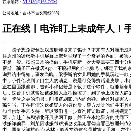
联系邮箱：
YL3180@163.COM
公司地址：吉林市吉长南线98号
正在线丨电诈盯上未成年人！
孩子想免费领逛戏皮肤却引来了骗子？本来有人对准未成年人
住通州的梁密斯手机屏幕上俄然呈现了一个奇异的界面。被害
不是一般。按照日常的操做，手机更新一次大要需要三四十分
密斯：骗子正在微店App上不晓得用的什么账号，绑定了我的
询拜访中得知，事发当晚，梁密斯的女儿用她的手机玩过一款
中，小伴侣收到了目生人的消息，说是可免得费赠送皮肤，小
正在里面跟他聊，告诉小伴侣若是下载了这个软件，就能够领
后，这台手机就曾经被嫌疑人近程操控了。到了晚上夜深人静
号、卡号之类的消息，间接盗刷账户内的余额。通过对被害人
骗勾当。正在捋清这伙嫌疑人的身份后，警方发觉他们并不具
勾当供给手艺支持，所以我们进一步查询拜访取证，最初锁定
两，奔赴广东和湖北开展收网工做，并正在本地警方的共同下
涉嫌诈骗罪，刘某因涉嫌帮帮消息收集犯罪勾当罪已被通州依法
中。国度反诈核心 芦丛林：假设左边这台是被害人手机，左