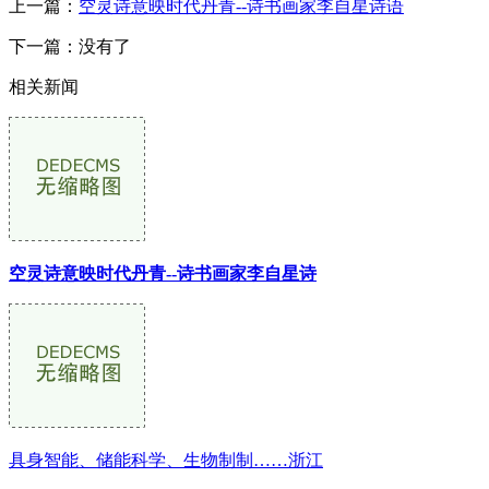
上一篇：
空灵诗意映时代丹青--诗书画家李自星诗语
下一篇：没有了
相关新闻
空灵诗意映时代丹青--诗书画家李自星诗
具身智能、储能科学、生物制制……浙江