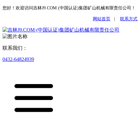
您好！欢迎访问吉林J9.COM·(中国认证)集团矿山机械有限责任公司！
网站首页
|
联系方式
联系我们：
0432-64824939