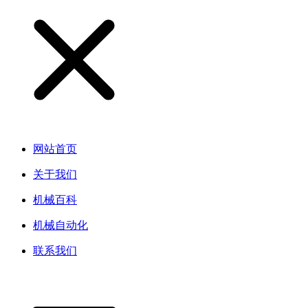
网站首页
关于我们
机械百科
机械自动化
联系我们