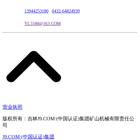
联系电话：
13944253180
|
0432-64824939
电子邮箱：
YL3180@163.COM
营业执照
版权所有：吉林J9.COM·(中国认证)集团矿山机械有限责任公
司
J9.COM·(中国认证)集团