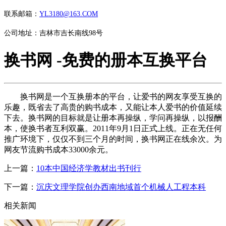
联系邮箱：
YL3180@163.COM
公司地址：吉林市吉长南线98号
换书网 -免费的册本互换平台
换书网是一个互换册本的平台，让爱书的网友享受互换的
乐趣，既省去了高贵的购书成本，又能让本人爱书的价值延续
下去。换书网的目标就是让册本再操纵，学问再操纵，以报酬
本，使换书者互利双赢。2011年9月1日正式上线。正在无任何
推广环境下，仅仅不到三个月的时间，换书网正在线余次。为
网友节流购书成本33000余元。
上一篇：
10本中国经济学教材出书刊行
下一篇：
沉庆文理学院创办西南地域首个机械人工程本科
相关新闻