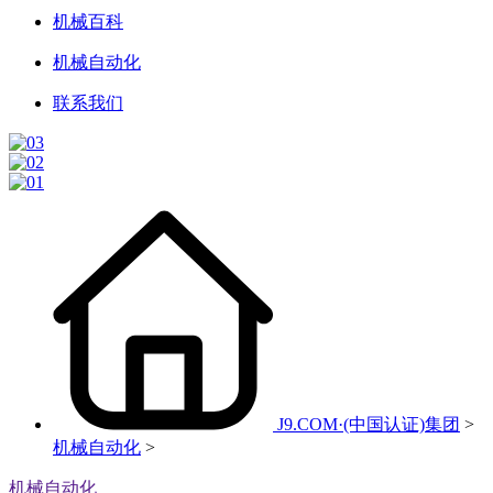
机械百科
机械自动化
联系我们
J9.COM·(中国认证)集团
>
机械自动化
>
机械自动化