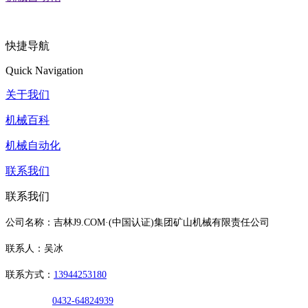
快捷导航
Quick Navigation
关于我们
机械百科
机械自动化
联系我们
联系我们
公司名称：吉林J9.COM·(中国认证)集团矿山机械有限责任公司
联系人：吴冰
联系方式：
13944253180
0432-64824939