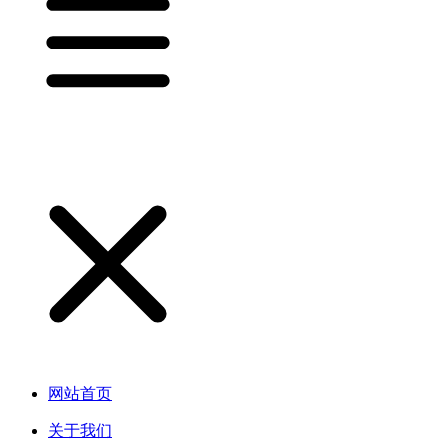
网站首页
关于我们