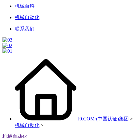
机械百科
机械自动化
联系我们
J9.COM·(中国认证)集团
>
机械自动化
>
机械自动化