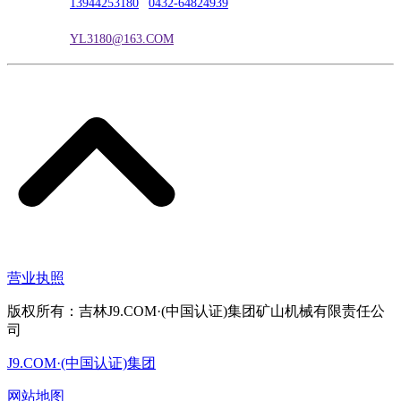
联系电话：
13944253180
|
0432-64824939
电子邮箱：
YL3180@163.COM
营业执照
版权所有：吉林J9.COM·(中国认证)集团矿山机械有限责任公
司
J9.COM·(中国认证)集团
网站地图