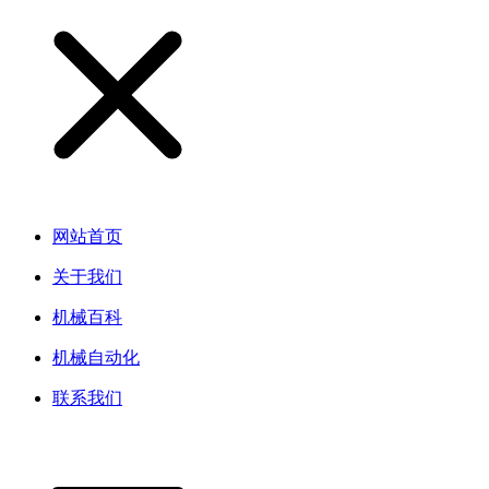
网站首页
关于我们
机械百科
机械自动化
联系我们