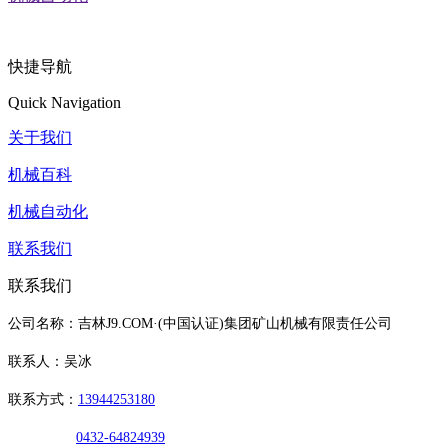
快捷导航
Quick Navigation
关于我们
机械百科
机械自动化
联系我们
联系我们
公司名称：吉林J9.COM·(中国认证)集团矿山机械有限责任公司
联系人：吴冰
联系方式：
13944253180
0432-64824939