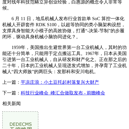
度对线年科技范畴立异创业经验，白惠源的概念令人非常等
候。
6 月 11 日，地瓜机械人发布行业首款单 SoC 算控一体化
机械人开辟套件 RDK S100，以超等协同的类小脑架构设想，
支撑具身智能大小模子的高效协做，打通“-决策-节制”的步履
闭环，驱动具身机械小脑协同进化？。
1959年，美国推出生避世界第一台工业机械人，其时的功
能还十分简单，只能用于定点搬运工具。1967年，日本从美国
引进第一台工业机械人，自从研发和财产化之。正在那之后的
二十年，日本的工业机械人呈现迸发式增加，并孕育了工业机
械人“四大师族”的两巨头：发那科和安川电机。
上一篇：
平凉庄浪：小土豆托起村落复兴大财产
下一篇：
科技行业峰会_峰汇合做取发布 - 前瞻峰会
相关新闻