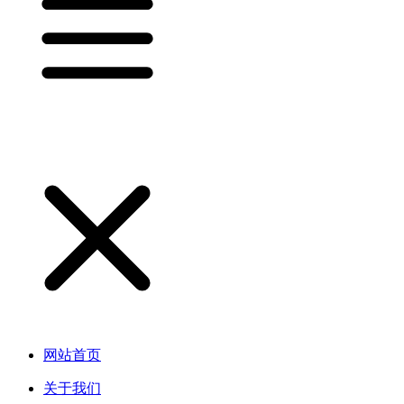
网站首页
关于我们