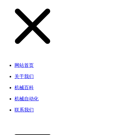
网站首页
关于我们
机械百科
机械自动化
联系我们