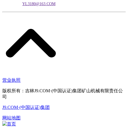
电子邮箱：
YL3180@163.COM
营业执照
版权所有：吉林J9.COM·(中国认证)集团矿山机械有限责任公
司
J9.COM·(中国认证)集团
网站地图