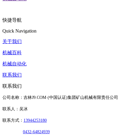
快捷导航
Quick Navigation
关于我们
机械百科
机械自动化
联系我们
联系我们
公司名称：吉林J9.COM·(中国认证)集团矿山机械有限责任公司
联系人：吴冰
联系方式：
13944253180
0432-64824939