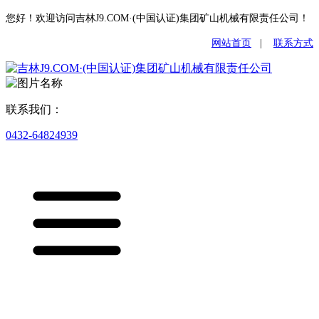
您好！欢迎访问吉林J9.COM·(中国认证)集团矿山机械有限责任公司！
网站首页
|
联系方式
联系我们：
0432-64824939