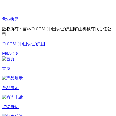
营业执照
版权所有：吉林J9.COM·(中国认证)集团矿山机械有限责任公
司
J9.COM·(中国认证)集团
网站地图
首页
产品展示
咨询电话