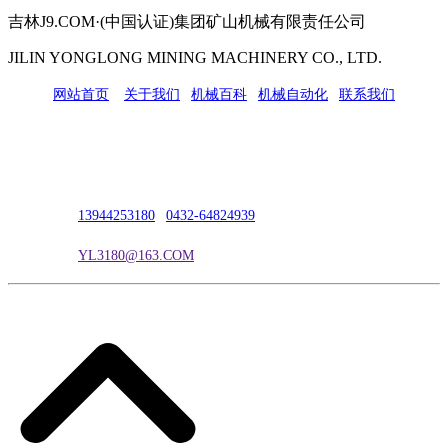
吉林J9.COM·(中国认证)集团矿山机械有限责任公司
JILIN YONGLONG MINING MACHINERY CO., LTD.
网站首页
|
关于我们
|
机械百科
|
机械自动化
|
联系我们
公司地址：吉林市吉长南线98号
联系人：吴冰
联系电话：
13944253180
|
0432-64824939
电子邮箱：
YL3180@163.COM