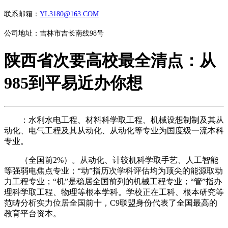
联系邮箱：
YL3180@163.COM
公司地址：吉林市吉长南线98号
陕西省次要高校最全清点：从
985到平易近办你想
：水利水电工程、材料科学取工程、机械设想制制及其从
动化、电气工程及其从动化、从动化等专业为国度级一流本科
专业。
（全国前2%）。从动化、计较机科学取手艺、人工智能
等强弱电焦点专业；“动”指历次学科评估均为顶尖的能源取动
力工程专业；“机”是稳居全国前列的机械工程专业；“管”指办
理科学取工程、物理等根本学科。学校正在工科、根本研究等
范畴分析实力位居全国前十，C9联盟身份代表了全国最高的
教育平台资本。