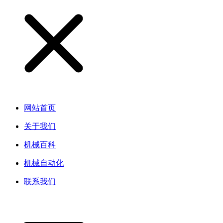
网站首页
关于我们
机械百科
机械自动化
联系我们